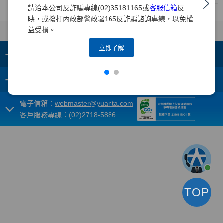
請洽本公司反詐騙專線(02)35181165或
客服信箱
反
映，或撥打內政部警政署165反詐騙諮詢專線，以免權
益受損。
立即了解
+
集團成員
+
重要須知
電子信箱：
webmaster@yuanta.com
客戶服務專線：(02)2718-5886
TOP