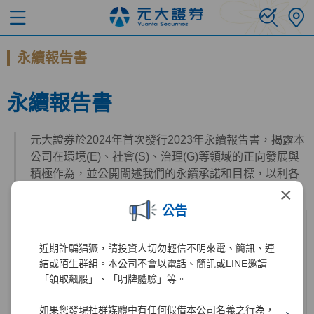
永續報告書
永續報告書
元大證券於2024年首次發行2023年永續報告書，揭露本
公司在環境(E)、社會(S)、治理(G)等領域的正向發展與
積極作為，並公開闡述我們的永續承諾和目標，以利各
×
利害關係人瞭解本公司的永續實蹟與進度。
公告
近期詐騙猖獗，請投資人切勿輕信不明來電、簡訊、連
結或陌生群組。本公司不會以電話、簡訊或LINE邀請
「領取飆股」、「明牌體驗」等。
如果您發現社群媒體中有任何假借本公司名義之行為，