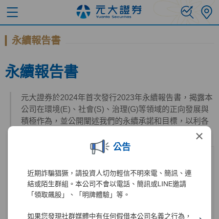
永續報告書
永續報告書
元大證券於2024年首次發行2023年永續報告書，揭露本
公司在環境(E)、社會(S)、治理(G)等領域的正向發展與
積極作為，並公開闡述我們的永續承諾和目標，以利各
×
利害關係人瞭解本公司的永續實蹟與進度。
公告
近期詐騙猖獗，請投資人切勿輕信不明來電、簡訊、連
結或陌生群組。本公司不會以電話、簡訊或LINE邀請
「領取飆股」、「明牌體驗」等。
如果您發現社群媒體中有任何假借本公司名義之行為，