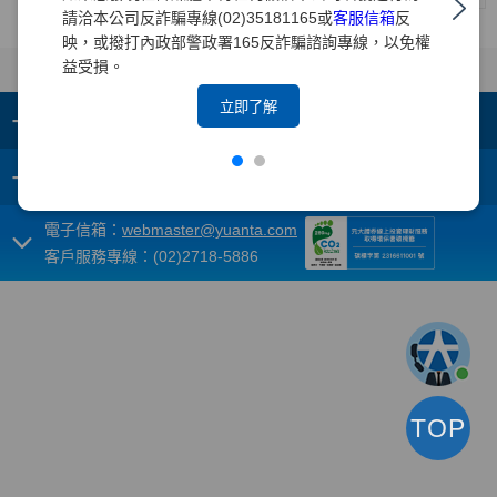
請洽本公司反詐騙專線(02)35181165或
客服信箱
反
映，或撥打內政部警政署165反詐騙諮詢專線，以免權
益受損。
立即了解
+
集團成員
+
重要須知
電子信箱：
webmaster@yuanta.com
客戶服務專線：(02)2718-5886
TOP