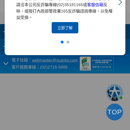
請洽本公司反詐騙專線(02)35181165或
客服信箱
反
映，或撥打內政部警政署165反詐騙諮詢專線，以免權
益受損。
立即了解
+
集團成員
+
重要須知
電子信箱：
webmaster@yuanta.com
客戶服務專線：(02)2718-5886
TOP