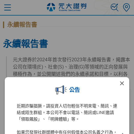
永續報告書
永續報告書
元大證券於2024年首次發行2023年永續報告書，揭露本
公司在環境(E)、社會(S)、治理(G)等領域的正向發展與
積極作為，並公開闡述我們的永續承諾和目標，以利各
×
利害關係人瞭解本公司的永續實蹟與進度。
公告
近期詐騙猖獗，請投資人切勿輕信不明來電、簡訊、連
結或陌生群組。本公司不會以電話、簡訊或LINE邀請
「領取飆股」、「明牌體驗」等。
如果您發現社群媒體中有任何假借本公司名義之行為，