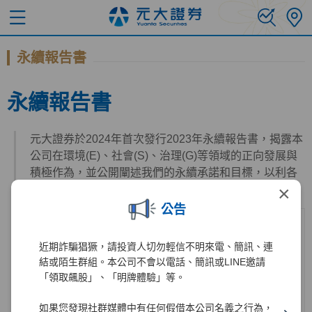
永續報告書
永續報告書
元大證券於2024年首次發行2023年永續報告書，揭露本
公司在環境(E)、社會(S)、治理(G)等領域的正向發展與
積極作為，並公開闡述我們的永續承諾和目標，以利各
×
利害關係人瞭解本公司的永續實蹟與進度。
公告
近期詐騙猖獗，請投資人切勿輕信不明來電、簡訊、連
結或陌生群組。本公司不會以電話、簡訊或LINE邀請
「領取飆股」、「明牌體驗」等。
如果您發現社群媒體中有任何假借本公司名義之行為，