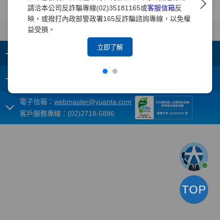
請洽本公司反詐騙專線(02)35181165或
客服信箱
反
映，或撥打內政部警政署165反詐騙諮詢專線，以免權
益受損。
立即了解
+
集團成員
+
重要須知
電子信箱：
webmaster@yuanta.com
客戶服務專線：(02)2718-5886
TOP