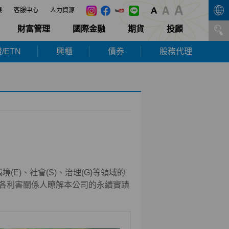
展
客服中心
人力資源
財富管理
國際金融
期貨
投顧
/ETN
興櫃
債券
股務代理
(E)、社會(S)、治理(G)等領域的
各利害關係人瞭解本公司的永續實蹟