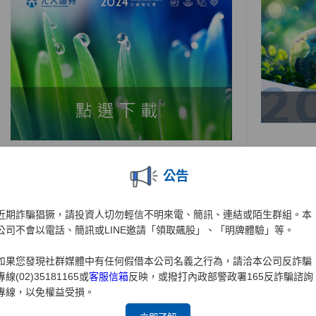
公告
近期詐騙猖獗，請投資人切勿輕信不明來電、簡訊、連結或陌生群組。本
公司不會以電話、簡訊或LINE邀請「領取飆股」、「明牌體驗」等。
如果您發現社群媒體中有任何假借本公司名義之行為，請洽本公司反詐騙
專線(02)35181165或
客服信箱
反映，或撥打內政部警政署165反詐騙諮詢
專線，以免權益受損。