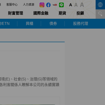
展
客服中心
人力資源
財富管理
國際金融
期貨
投顧
/ETN
興櫃
債券
股務代理
(E)、社會(S)、治理(G)等領域的
各利害關係人瞭解本公司的永續實蹟