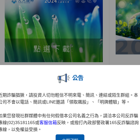
公告
近期詐騙猖獗，請投資人切勿輕信不明來電、簡訊、連結或陌生群組。本
公司不會以電話、簡訊或LINE邀請「領取飆股」、「明牌體驗」等。
如果您發現社群媒體中有任何假借本公司名義之行為，請洽本公司反詐騙
專線(02)35181165或
客服信箱
反映，或撥打內政部警政署165反詐騙諮詢
專線，以免權益受損。