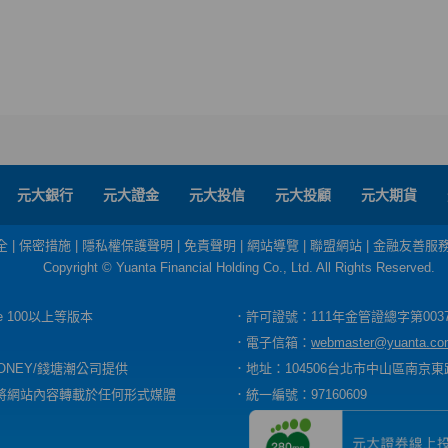
元大銀行
元大證金
元大投信
元大投顧
元大期貨
全
|
保密措施
|
隱私權保護聲明
|
免責聲明
|
網站導覽
|
聯盟網站
|
金融友善服
Copyright © Yuanta Financial Holding Co., Ltd. All Rights Reserved.
dge 100以上等版本
．許可證號：111年金管證總字第003
．電子信箱：
webmaster@yuanta.co
ONEY/錢塘潮公司提供
．地址：104506台北市中山區南京東路
將網站內容轉載於任何形式媒體
．統一編號：97160609