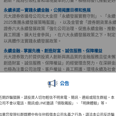
創新，成為引領社會和環境變革的力量，積極為後代推動更好
永續承諾－實踐永續金融，公開揭露目標和進展
元大證券依循母公司元大金控「永續發展實務守則」、「永續發
2025集團永續發展策略藍圖」，以及金管會「證券期貨業永
證券六大永續發展政策「強化公司治理、促進永續金融、推動
員工照護、擴大社會參與」，在六大永續發展政策之下，制定
以具體作法實踐永續發展政策。
永續金融 - 掌握先機、創造財富、誠信服務、保障權益
元大證券致力於提供投資人創新與高品質的金融服務且從未懈
創造財富、誠信服務、保障權益」的經營理念努力，在深耕金
也極為注重公司治理、客戶權益、員工照護、環境永續及社會
券同時正視氣候及社會變遷帶來的風險、機會與挑戰，透過長
於金融商品及服務，以對社會及環境產生正面影響。
公告
永續合作 – 攜手各界，邁向更美好的世界
近期詐騙猖獗，請投資人切勿輕信不明來電、簡訊、連結或陌生群組。本
世界經濟論壇（World Economic Forum, WEF）發布的《全球風
公司不會以電話、簡訊或LINE邀請「領取飆股」、「明牌體驗」等。
Risks Report 2026)中以「競逐時代（The Age of Comp
步進入一個合作承壓、競逐升溫的階段。在此背景下，元大證
如果您發現社群媒體中有任何假借本公司名義之行為，請洽本公司反詐騙