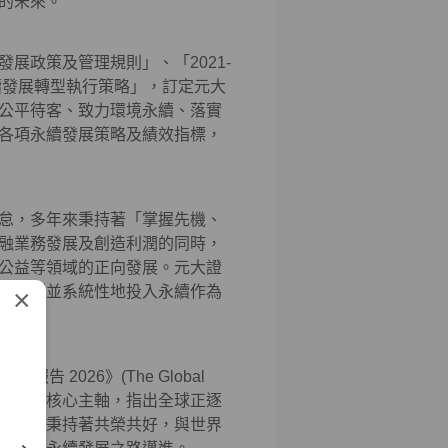
的未來。
展政策及管理規則」、「2021-
續發展轉型執行策略」，訂定元大
公平待客、致力環境永續、落實
各項永續發展策略及績效指標，
怠，多年來秉持著「掌握先機、
融業務發展及創造利潤的同時，
公益等領域的正向發展。元大證
期規劃並系統性地投入永續作為
×
險報告 2026》(The Global
etition）」為核心主軸，指出全球正逐
券一直秉持著共榮共好，與世界