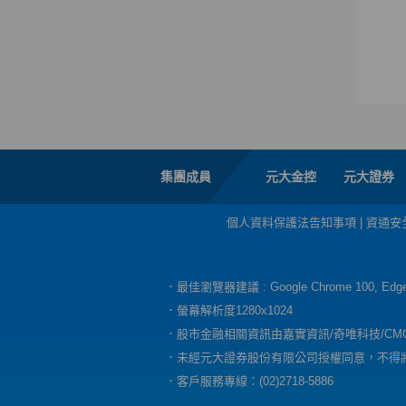
集團成員
元大金控
元大證券
個人資料保護法告知事項
|
資通安
．最佳瀏覽器建議 : Google Chrome 100, E
．螢幕解析度1280x1024
．股市金融相關資訊由嘉實資訊/奇唯科技/CM
．未經元大證券股份有限公司授權同意，不得
．客戶服務專線：(02)2718-5886