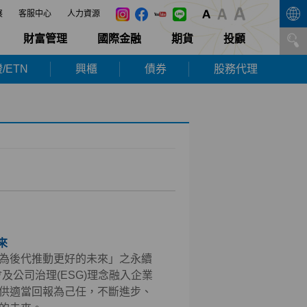
展
客服中心
人力資源
財富管理
國際金融
期貨
投顧
/ETN
興櫃
債券
股務代理
來
為後代推動更好的未來」之永續
及公司治理(ESG)理念融入企業
供適當回報為己任，不斷進步、