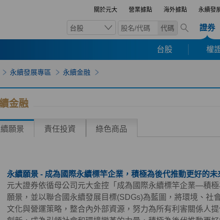
關於元大
營業據點
海外據點
永續發
證券
台股
代碼
台股
權證
永續發展專區
永續金融
續金融
永續願景
責任投資
綠色商品
永續願景 - 成為國際永續標竿企業，積極為後代推動更好的未
元大證券依循母公司元大金控「成為國際永續標竿企業—積極
願景，並以聯合國永續發展目標(SDGs)為藍圖，將環境、社會
文化與營運策略，整合內外部資源，努力為所有利害關係人提