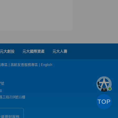
元大創投
元大國際資產
元大人壽
務專區
|
高齡友善服務專區
|
English
7號
m
三段219號11樓
TOP