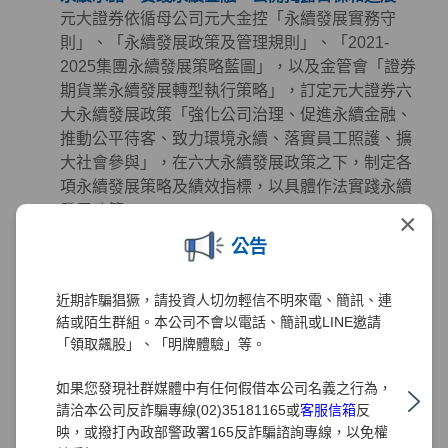
元大證券依循母公司元大金控「永續發展實務守
則」、「永續發展政策及管理規則」、「2021-
2025集團永續發展策略藍圖」，以及金管會「證券
期貨業永續發展轉型執行策略」，訂定元大證券六
大永續發展政策「強化公司治理、促進永續金融、
推動公平待客、致力環境永續、落實員工照護、擴
大社會參與」，在六大永續發展政策之下，制定各
項永續發展策略及績效指標，以具體作法實踐永續
發展政策。
×
公告
永續金融 - 掌握先機、創造財富、誠信服務、保障
權益
元大證券致力於提供投資人創新與高品質的金融服
近期詐騙猖獗，請投資人切勿輕信不明來電、簡訊、連
務且從未懈怠，多年來秉持著「掌握先機、創造財
結或陌生群組。本公司不會以電話、簡訊或LINE邀請
富、誠信服務、保障權益」的經營理念努力，在深
「領取飆股」、「明牌體驗」等。
耕金融業務發展及創造利潤的同時，也極為注重公
如果您發現社群媒體中有任何假借本公司名義之行為，
司治理、客戶權益、員工照護、環境永續及社會公
請洽本公司反詐騙專線(02)35181165或
客服信箱
反
益等領域的正向發展。元大證券同時正視氣候及社
映，或撥打內政部警政署165反詐騙諮詢專線，以免權
會變遷帶來的風險、機會與挑戰，透過長期規劃並