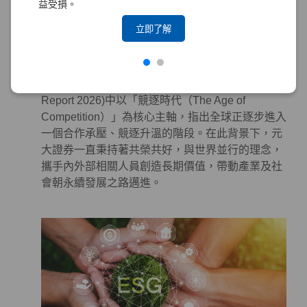
益受損。
系統性地投入永續作為於金融商品及服務，以對社
會及環境產生正面影響。
立即了解
永續合作 – 攜手各界，邁向更美好的世界
世界經濟論壇（World Economic Forum, WEF）發
布的《全球風險報告 2026》(The Global Risks
Report 2026)中以「競逐時代（The Age of
Competition）」為核心主軸，指出全球正逐步進入
一個合作承壓、競逐升溫的階段。在此背景下，元
大證券一直秉持著共榮共好，與世界並行的理念，
攜手內外部相關人員創造長期價值，帶動產業及社
會朝永續發展之路邁進。