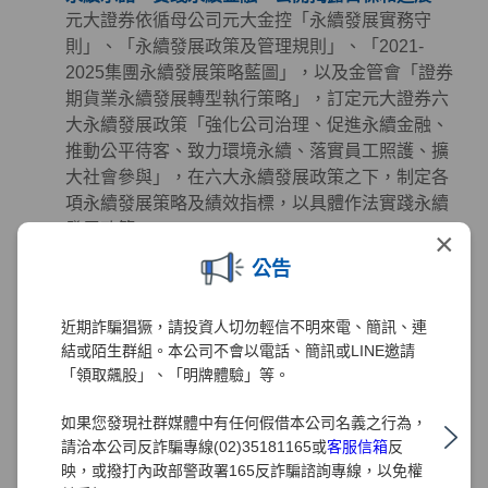
元大證券依循母公司元大金控「永續發展實務守
則」、「永續發展政策及管理規則」、「2021-
2025集團永續發展策略藍圖」，以及金管會「證券
期貨業永續發展轉型執行策略」，訂定元大證券六
大永續發展政策「強化公司治理、促進永續金融、
推動公平待客、致力環境永續、落實員工照護、擴
大社會參與」，在六大永續發展政策之下，制定各
項永續發展策略及績效指標，以具體作法實踐永續
發展政策。
×
公告
永續金融 - 掌握先機、創造財富、誠信服務、保障
權益
元大證券致力於提供投資人創新與高品質的金融服
近期詐騙猖獗，請投資人切勿輕信不明來電、簡訊、連
務且從未懈怠，多年來秉持著「掌握先機、創造財
結或陌生群組。本公司不會以電話、簡訊或LINE邀請
富、誠信服務、保障權益」的經營理念努力，在深
「領取飆股」、「明牌體驗」等。
耕金融業務發展及創造利潤的同時，也極為注重公
如果您發現社群媒體中有任何假借本公司名義之行為，
司治理、客戶權益、員工照護、環境永續及社會公
請洽本公司反詐騙專線(02)35181165或
客服信箱
反
益等領域的正向發展。元大證券同時正視氣候及社
映，或撥打內政部警政署165反詐騙諮詢專線，以免權
會變遷帶來的風險、機會與挑戰，透過長期規劃並