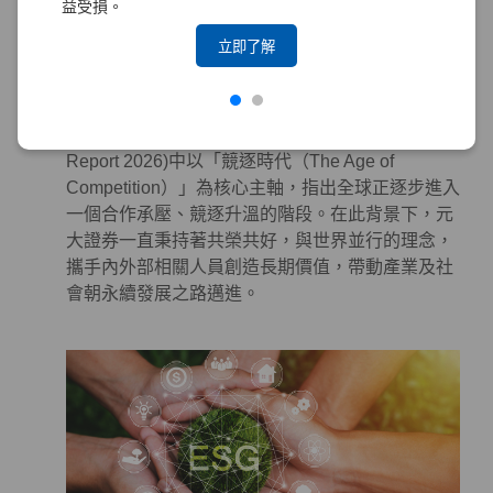
益受損。
系統性地投入永續作為於金融商品及服務，以對社
會及環境產生正面影響。
立即了解
永續合作 – 攜手各界，邁向更美好的世界
世界經濟論壇（World Economic Forum, WEF）發
布的《全球風險報告 2026》(The Global Risks
Report 2026)中以「競逐時代（The Age of
Competition）」為核心主軸，指出全球正逐步進入
一個合作承壓、競逐升溫的階段。在此背景下，元
大證券一直秉持著共榮共好，與世界並行的理念，
攜手內外部相關人員創造長期價值，帶動產業及社
會朝永續發展之路邁進。