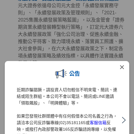
元大證券依循母公司元大金控「永續發展實務守
則」、「永續發展政策及管理規則」、「2021-
2025集團永續發展策略藍圖」，以及金管會「證券
期貨業永續發展轉型執行策略」，訂定元大證券六
大永續發展政策「強化公司治理、促進永續金融、
推動公平待客、致力環境永續、落實員工照護、擴
大社會參與」，在六大永續發展政策之下，制定各
項永續發展策略及績效指標，以具體作法實踐永續
發展政策。
×
公告
永續金融 - 掌握先機、創造財富、誠信服務、保障
權益
元大證券致力於提供投資人創新與高品質的金融服
近期詐騙猖獗，請投資人切勿輕信不明來電、簡訊、連
務且從未懈怠，多年來秉持著「掌握先機、創造財
結或陌生群組。本公司不會以電話、簡訊或LINE邀請
富、誠信服務、保障權益」的經營理念努力，在深
「領取飆股」、「明牌體驗」等。
耕金融業務發展及創造利潤的同時，也極為注重公
如果您發現社群媒體中有任何假借本公司名義之行為，
司治理、客戶權益、員工照護、環境永續及社會公
請洽本公司反詐騙專線(02)35181165或
客服信箱
反
益等領域的正向發展。元大證券同時正視氣候及社
映，或撥打內政部警政署165反詐騙諮詢專線，以免權
會變遷帶來的風險、機會與挑戰，透過長期規劃並