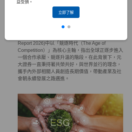
益受損。
系統性地投入永續作為於金融商品及服務，以對社
會及環境產生正面影響。
立即了解
永續合作 – 攜手各界，邁向更美好的世界
世界經濟論壇（World Economic Forum, WEF）發
布的《全球風險報告 2026》(The Global Risks
Report 2026)中以「競逐時代（The Age of
Competition）」為核心主軸，指出全球正逐步進入
一個合作承壓、競逐升溫的階段。在此背景下，元
大證券一直秉持著共榮共好，與世界並行的理念，
攜手內外部相關人員創造長期價值，帶動產業及社
會朝永續發展之路邁進。