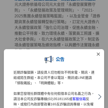
元大證券依循母公司元大金控「永續發展實務守
則」、「永續發展政策及管理規則」、「2021-
2025集團永續發展策略藍圖」，以及金管會「證券
期貨業永續發展轉型執行策略」，訂定元大證券六
大永續發展政策「強化公司治理、促進永續金融、
推動公平待客、致力環境永續、落實員工照護、擴
大社會參與」，在六大永續發展政策之下，制定各
項永續發展策略及績效指標，以具體作法實踐永續
發展政策。
×
公告
永續金融 - 掌握先機、創造財富、誠信服務、保障
權益
元大證券致力於提供投資人創新與高品質的金融服
近期詐騙猖獗，請投資人切勿輕信不明來電、簡訊、連
務且從未懈怠，多年來秉持著「掌握先機、創造財
結或陌生群組。本公司不會以電話、簡訊或LINE邀請
富、誠信服務、保障權益」的經營理念努力，在深
「領取飆股」、「明牌體驗」等。
耕金融業務發展及創造利潤的同時，也極為注重公
如果您發現社群媒體中有任何假借本公司名義之行為，
司治理、客戶權益、員工照護、環境永續及社會公
請洽本公司反詐騙專線(02)35181165或
客服信箱
反
益等領域的正向發展。元大證券同時正視氣候及社
映，或撥打內政部警政署165反詐騙諮詢專線，以免權
會變遷帶來的風險、機會與挑戰，透過長期規劃並