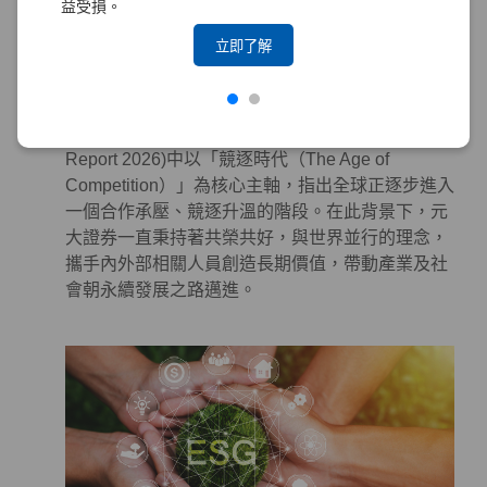
益受損。
系統性地投入永續作為於金融商品及服務，以對社
會及環境產生正面影響。
立即了解
永續合作 – 攜手各界，邁向更美好的世界
世界經濟論壇（World Economic Forum, WEF）發
布的《全球風險報告 2026》(The Global Risks
Report 2026)中以「競逐時代（The Age of
Competition）」為核心主軸，指出全球正逐步進入
一個合作承壓、競逐升溫的階段。在此背景下，元
大證券一直秉持著共榮共好，與世界並行的理念，
攜手內外部相關人員創造長期價值，帶動產業及社
會朝永續發展之路邁進。