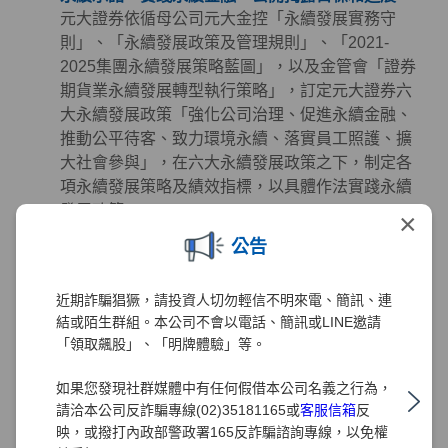
元大證券依循母公司元大金控「永續發展實務守
則」、「永續發展政策及管理規則」、「2021-
2025集團永續發展策略藍圖」，以及金管會「證券
期貨業永續發展轉型執行策略」，訂定元大證券六
大永續發展政策「強化公司治理、促進永續金融、
推動公平待客、致力環境永續、落實員工照護、擴
大社會參與」，在六大永續發展政策之下，制定各
項永續發展策略及績效指標，以具體作法實踐永續
發展政策。
×
公告
永續金融 - 掌握先機、創造財富、誠信服務、保障
權益
元大證券致力於提供投資人創新與高品質的金融服
近期詐騙猖獗，請投資人切勿輕信不明來電、簡訊、連
務且從未懈怠，多年來秉持著「掌握先機、創造財
結或陌生群組。本公司不會以電話、簡訊或LINE邀請
富、誠信服務、保障權益」的經營理念努力，在深
「領取飆股」、「明牌體驗」等。
耕金融業務發展及創造利潤的同時，也極為注重公
如果您發現社群媒體中有任何假借本公司名義之行為，
司治理、客戶權益、員工照護、環境永續及社會公
請洽本公司反詐騙專線(02)35181165或
客服信箱
反
益等領域的正向發展。元大證券同時正視氣候及社
映，或撥打內政部警政署165反詐騙諮詢專線，以免權
會變遷帶來的風險、機會與挑戰，透過長期規劃並