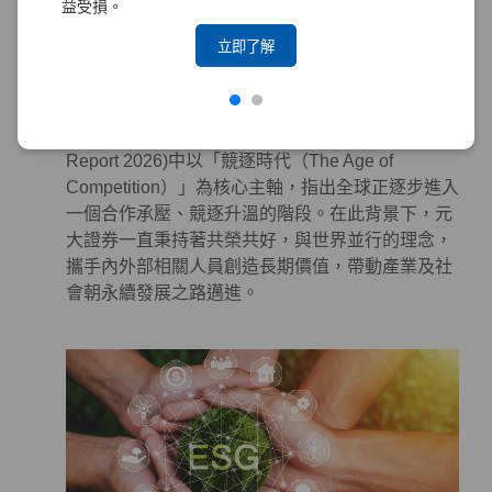
益受損。
系統性地投入永續作為於金融商品及服務，以對社
會及環境產生正面影響。
立即了解
永續合作 – 攜手各界，邁向更美好的世界
世界經濟論壇（World Economic Forum, WEF）發
布的《全球風險報告 2026》(The Global Risks
Report 2026)中以「競逐時代（The Age of
Competition）」為核心主軸，指出全球正逐步進入
一個合作承壓、競逐升溫的階段。在此背景下，元
大證券一直秉持著共榮共好，與世界並行的理念，
攜手內外部相關人員創造長期價值，帶動產業及社
會朝永續發展之路邁進。