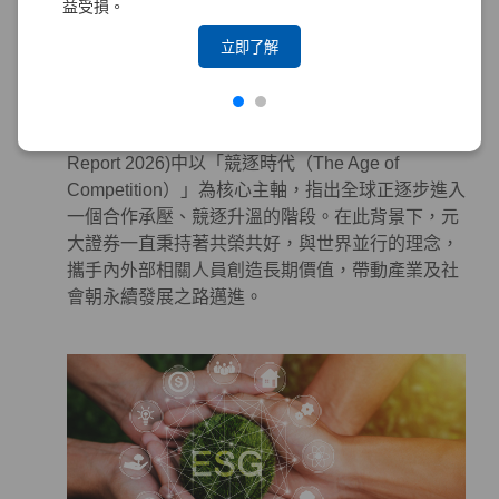
益受損。
系統性地投入永續作為於金融商品及服務，以對社
會及環境產生正面影響。
立即了解
永續合作 – 攜手各界，邁向更美好的世界
世界經濟論壇（World Economic Forum, WEF）發
布的《全球風險報告 2026》(The Global Risks
Report 2026)中以「競逐時代（The Age of
Competition）」為核心主軸，指出全球正逐步進入
一個合作承壓、競逐升溫的階段。在此背景下，元
大證券一直秉持著共榮共好，與世界並行的理念，
攜手內外部相關人員創造長期價值，帶動產業及社
會朝永續發展之路邁進。