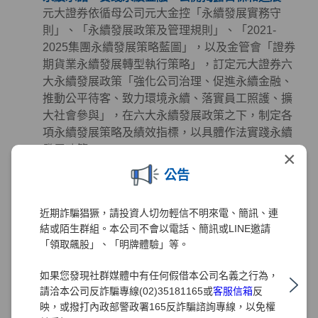
元大證券依循母公司元大金控「永續發展實務守
則」、「永續發展政策及管理規則」、「2021-
2025集團永續發展策略藍圖」，以及金管會「證券
期貨業永續發展轉型執行策略」，訂定元大證券六
大永續發展政策「強化公司治理、促進永續金融、
推動公平待客、致力環境永續、落實員工照護、擴
大社會參與」，在六大永續發展政策之下，制定各
項永續發展策略及績效指標，以具體作法實踐永續
發展政策。
×
公告
永續金融 - 掌握先機、創造財富、誠信服務、保障
權益
元大證券致力於提供投資人創新與高品質的金融服
近期詐騙猖獗，請投資人切勿輕信不明來電、簡訊、連
務且從未懈怠，多年來秉持著「掌握先機、創造財
結或陌生群組。本公司不會以電話、簡訊或LINE邀請
富、誠信服務、保障權益」的經營理念努力，在深
「領取飆股」、「明牌體驗」等。
耕金融業務發展及創造利潤的同時，也極為注重公
如果您發現社群媒體中有任何假借本公司名義之行為，
司治理、客戶權益、員工照護、環境永續及社會公
請洽本公司反詐騙專線(02)35181165或
客服信箱
反
益等領域的正向發展。元大證券同時正視氣候及社
映，或撥打內政部警政署165反詐騙諮詢專線，以免權
會變遷帶來的風險、機會與挑戰，透過長期規劃並