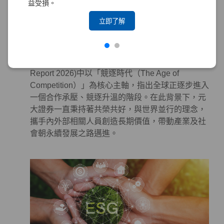
益受損。
系統性地投入永續作為於金融商品及服務，以對社
會及環境產生正面影響。
立即了解
永續合作 – 攜手各界，邁向更美好的世界
世界經濟論壇（World Economic Forum, WEF）發
布的《全球風險報告 2026》(The Global Risks
Report 2026)中以「競逐時代（The Age of
Competition）」為核心主軸，指出全球正逐步進入
一個合作承壓、競逐升溫的階段。在此背景下，元
大證券一直秉持著共榮共好，與世界並行的理念，
攜手內外部相關人員創造長期價值，帶動產業及社
會朝永續發展之路邁進。