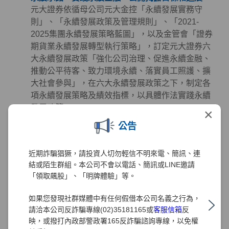
元大證券依循母公司元大金控「永續發展實務守
則」、「永續發展政策及管理規則」、「2021-
2025集團永續發展策略藍圖」，以及金管會「證券
期貨業永續發展轉型執行策略」，訂定元大證券六
大永續發展政策「強化公司治理、促進永續金融、
推動公平待客、致力環境永續、落實員工照護、擴
大社會參與」，在六大永續發展政策之下，制定各
項永續發展策略及績效指標，以具體作法實踐永續
發展政策。
×
公告
永續金融 - 掌握先機、創造財富、誠信服務、保障
權益
元大證券致力於提供投資人創新與高品質的金融服
近期詐騙猖獗，請投資人切勿輕信不明來電、簡訊、連
務且從未懈怠，多年來秉持著「掌握先機、創造財
結或陌生群組。本公司不會以電話、簡訊或LINE邀請
富、誠信服務、保障權益」的經營理念努力，在深
「領取飆股」、「明牌體驗」等。
耕金融業務發展及創造利潤的同時，也極為注重公
如果您發現社群媒體中有任何假借本公司名義之行為，
司治理、客戶權益、員工照護、環境永續及社會公
請洽本公司反詐騙專線(02)35181165或
客服信箱
反
益等領域的正向發展。元大證券同時正視氣候及社
映，或撥打內政部警政署165反詐騙諮詢專線，以免權
會變遷帶來的風險、機會與挑戰，透過長期規劃並