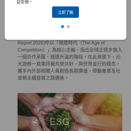
益受損。
系統性地投入永續作為於金融商品及服務，以對社
會及環境產生正面影響。
立即了解
永續合作 – 攜手各界，邁向更美好的世界
世界經濟論壇（World Economic Forum, WEF）發
布的《全球風險報告 2026》(The Global Risks
Report 2026)中以「競逐時代（The Age of
Competition）」為核心主軸，指出全球正逐步進入
一個合作承壓、競逐升溫的階段。在此背景下，元
大證券一直秉持著共榮共好，與世界並行的理念，
攜手內外部相關人員創造長期價值，帶動產業及社
會朝永續發展之路邁進。