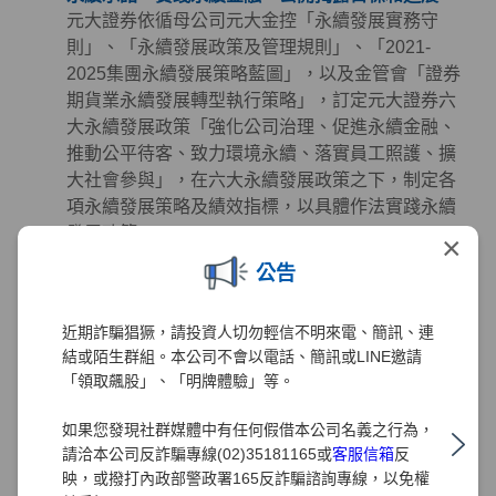
元大證券依循母公司元大金控「永續發展實務守
則」、「永續發展政策及管理規則」、「2021-
2025集團永續發展策略藍圖」，以及金管會「證券
期貨業永續發展轉型執行策略」，訂定元大證券六
大永續發展政策「強化公司治理、促進永續金融、
推動公平待客、致力環境永續、落實員工照護、擴
大社會參與」，在六大永續發展政策之下，制定各
項永續發展策略及績效指標，以具體作法實踐永續
發展政策。
×
公告
永續金融 - 掌握先機、創造財富、誠信服務、保障
權益
元大證券致力於提供投資人創新與高品質的金融服
近期詐騙猖獗，請投資人切勿輕信不明來電、簡訊、連
務且從未懈怠，多年來秉持著「掌握先機、創造財
結或陌生群組。本公司不會以電話、簡訊或LINE邀請
富、誠信服務、保障權益」的經營理念努力，在深
「領取飆股」、「明牌體驗」等。
耕金融業務發展及創造利潤的同時，也極為注重公
如果您發現社群媒體中有任何假借本公司名義之行為，
司治理、客戶權益、員工照護、環境永續及社會公
請洽本公司反詐騙專線(02)35181165或
客服信箱
反
益等領域的正向發展。元大證券同時正視氣候及社
映，或撥打內政部警政署165反詐騙諮詢專線，以免權
會變遷帶來的風險、機會與挑戰，透過長期規劃並