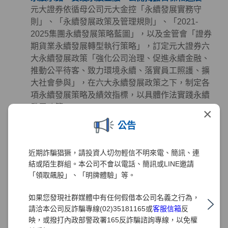
元大證券依循母公司元大金控「永續發展實務守
則」、「永續發展政策及管理規則」、「2021-
2025集團永續發展策略藍圖」，以及金管會「證券
期貨業永續發展轉型執行策略」，訂定元大證券六
大永續發展政策「強化公司治理、促進永續金融、
推動公平待客、致力環境永續、落實員工照護、擴
大社會參與」，在六大永續發展政策之下，制定各
項永續發展策略及績效指標，以具體作法實踐永續
發展政策。
×
公告
永續金融 - 掌握先機、創造財富、誠信服務、保障
權益
元大證券致力於提供投資人創新與高品質的金融服
近期詐騙猖獗，請投資人切勿輕信不明來電、簡訊、連
務且從未懈怠，多年來秉持著「掌握先機、創造財
結或陌生群組。本公司不會以電話、簡訊或LINE邀請
富、誠信服務、保障權益」的經營理念努力，在深
「領取飆股」、「明牌體驗」等。
耕金融業務發展及創造利潤的同時，也極為注重公
如果您發現社群媒體中有任何假借本公司名義之行為，
司治理、客戶權益、員工照護、環境永續及社會公
請洽本公司反詐騙專線(02)35181165或
客服信箱
反
益等領域的正向發展。元大證券同時正視氣候及社
映，或撥打內政部警政署165反詐騙諮詢專線，以免權
會變遷帶來的風險、機會與挑戰，透過長期規劃並