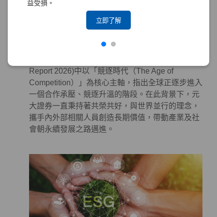
益受損。
系統性地投入永續作為於金融商品及服務，以對社
會及環境產生正面影響。
立即了解
永續合作 – 攜手各界，邁向更美好的世界
世界經濟論壇（World Economic Forum, WEF）發
布的《全球風險報告 2026》(The Global Risks
Report 2026)中以「競逐時代（The Age of
Competition）」為核心主軸，指出全球正逐步進入
一個合作承壓、競逐升溫的階段。在此背景下，元
大證券一直秉持著共榮共好，與世界並行的理念，
攜手內外部相關人員創造長期價值，帶動產業及社
會朝永續發展之路邁進。