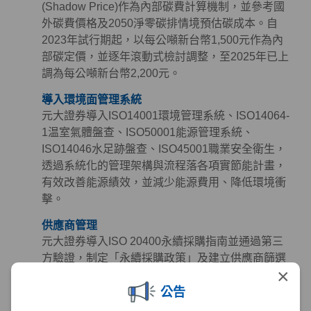
(Shadow Price)作為內部碳費計算機制，並參考國
外碳費價格及2050淨零碳排情境預估碳成本。自
2023年試行期起，以每公噸新台幣1,500元作為內
部碳定價，並逐年滾動式檢討調整，至2025年已上
調為每公噸新台幣2,200元。
導入環境面管理系統
元大證券導入ISO14001環境管理系統、ISO14064-
1温室氣體盤查、ISO50001能源管理系統、
ISO14046水足跡盤查、ISO45001職業安全衛生，
透過系統化的管理架構與流程落各項實節能計畫，
有效改善能源績效，並減少能源費用、降低環境衝
擊。
供應商管理
元大證券導入ISO 20400永續採購指南並通過第三
方驗證，制定「永續採購政策」及建立供應商篩選
×
與管理機制，定期檢視供應商永續作為，同時參考
公告
《聯合國世界人權宣言》、《聯合國全球盟約》及
《國際勞工公約》等國際準則訂定「供應商永續採