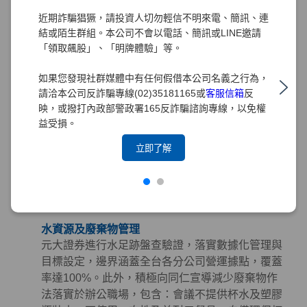
購指南」，從「環境、社會及治理（ESG）」三面
近期詐騙猖獗，請投資人切勿輕信不明來電、簡訊、連
向出發，將永續理念深植於採購實務中。
結或陌生群組。本公司不會以電話、簡訊或LINE邀請
「領取飆股」、「明牌體驗」等。
綠色採購
元大證券長期推行綠色採購，訂定「綠色採購條
如果您發現社群媒體中有任何假借本公司名義之行為，
款」規範採購時應優先考量具有環保、節能、能源
請洽本公司反詐騙專線(02)35181165或
客服信箱
反
之星、節水、綠建材、FSC永續林業、減碳等標章
映，或撥打內政部警政署165反詐騙諮詢專線，以免權
之產品。並積極響應政府相關政策，持續參與臺北
益受損。
市政府推動之「民間企業及團體實施綠色採購計
立即了解
畫」。截至2025年，元大集團已連續15年榮獲臺北
市政府表揚為「綠色採購績效卓越標竿單位」，藉
由提倡綠色採購以帶動綠色生產鏈，降低環境衝
擊。
水資源及廢棄物管理
元大證券進行水足跡盤查驗證，落實數據化管理與
目標設定，邊界涵蓋全台各分公司營運據點，覆蓋
率達100%。此外，積極向同仁宣導減少廢棄物作
法落實於辦公職場，包含：會議不提供杯水及塑膠