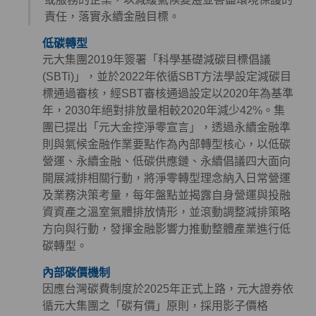
責任，落實永續金融目標。
低碳轉型
元大集團2019年簽署「科學基礎減碳目標倡議
(SBTi)」，並於2022年依循SBT方法學設定減碳目
標通過審核，經SBT審核通過設定以2020年為基準
年，2030年絕對排放量相較2020年減少42%。集
團已提出「元大金控淨零宣言」，透過永續金融準
則與氣候金融作業要點作為內部轉型核心，以低碳
營運、永續金融、低碳供應鏈、永續倡議四大面向
開展減排相關行動，將淨零轉型理念納入日常營運
及業務決策考量，每年盤點並揭露自身營運與投融
資資產之溫室氣體排放情形，並滾動調整減排策略
方向與行動，發揮金融影響力推動整體產業進行低
碳轉型。
內部碳價機制
因應台灣碳費制度於2025年正式上路，元大證券依
循元大集團之「碳有價」原則，採用影子價格