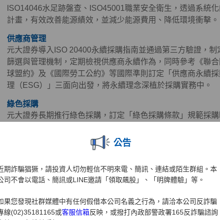
ISO14046水足跡盤查、ISO45001職業安全衛生，透過
計畫，有效改善能源績效，並減少能源費用、降低環境衝擊。
供應商管理
元大證券導入ISO 20400永續採購指南並通過第三方驗證
篩選與管理機制，定期檢視供應商永續作為，同時參考《聯合
球盟約》及《國際勞工公約》等國際準則訂定「供應商永續採
理（ESG）」三面向出發，將永續理念深植於採購實務中。
綠色採購
元大證券長期推行綠色採購，訂定「綠色採購條款」規範採購
能源之星、節水、綠建材、FSC永續林業、減碳等標章之產
續參與臺北市政府推動之「民間企業及團體實施綠色採購計畫」
公告
續15年榮獲臺北市政府表揚為「綠色採購績效卓越標竿單位
生產鏈，降低環境衝擊。
近期詐騙猖獗，請投資人切勿輕信不明來電、簡訊、連結或陌生群組。本
公司不會以電話、簡訊或LINE邀請「領取飆股」、「明牌體驗」等。
水資源及廢棄物管理
元大證券進行水足跡盤查驗證，落實數據化管理與目標設定，
如果您發現社群媒體中有任何假借本公司名義之行為，請洽本公司反詐騙
點，覆蓋率達100%。此外，積極向同仁宣導減少廢棄物作法
專線(02)35181165或
客服信箱
反映，或撥打內政部警政署165反詐騙諮詢
供杯水及塑膠瓶裝水、不使用一次性及美耐皿餐具、自備環保