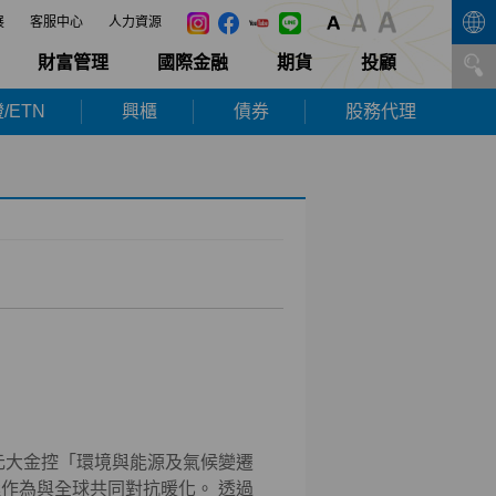
展
客服中心
人力資源
財富管理
國際金融
期貨
投顧
/ETN
興櫃
債券
股務代理
元大金控「環境與能源及氣候變遷
作為與全球共同對抗暖化。 透過