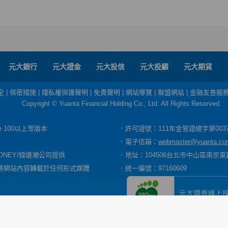
元大銀行
元大證金
元大投信
元大投顧
元大期貨
全
|
保密措施
|
隱私權保護聲明
|
免責聲明
|
網站導覽
|
聯盟網站
|
金融友善服
Copyright © Yuanta Financial Holding Co., Ltd. All Rights Reserved.
dge 100以上等版本
．許可證號：111年金管證總字第003
．電子信箱：
webmaster@yuanta.co
ONEY/錢塘潮公司提供
．地址：104506台北市中山區南京東路
將網站內容轉載於任何形式媒體
．統一編號：97160609