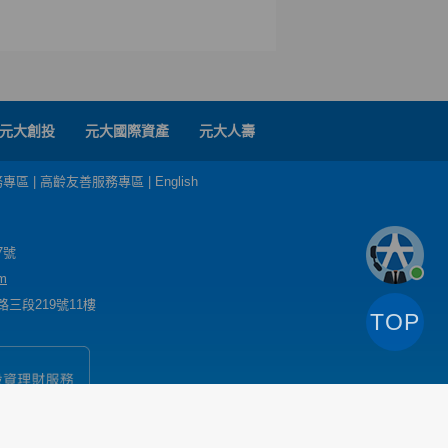
元大創投
元大國際資產
元大人壽
務專區
|
高齡友善服務專區
|
English
7號
m
三段219號11樓
TOP