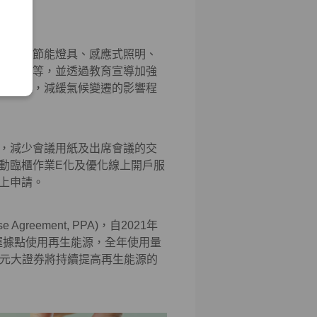
裝LED節能燈具、感應式照明、
熱設計等，並透過教育宣導加強
在風險，減緩氣候變遷的影響程
，減少會議用紙及出席會議的交
動臨櫃作業E化及優化線上開戶服
上申請。
greement, PPA)，自2021年
營運據點使用再生能源，全年使用量
度。元大證券將持續提高再生能源的