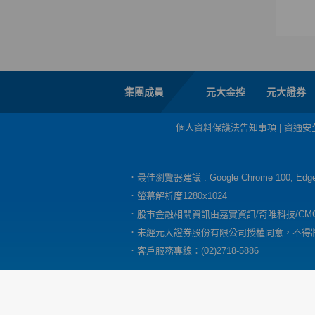
集團成員
元大金控
元大證券
個人資料保護法告知事項
|
資通安
．最佳瀏覽器建議 : Google Chrome 100, E
．螢幕解析度1280x1024
．股市金融相關資訊由嘉實資訊/奇唯科技/CM
．未經元大證券股份有限公司授權同意，不得
．客戶服務專線：(02)2718-5886