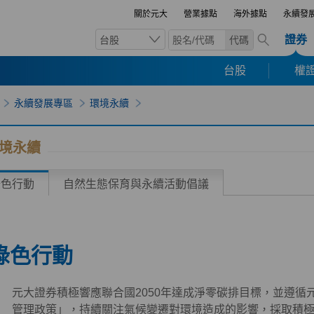
關於元大
營業據點
海外據點
永續發
證券
台股
代碼
台股
權證
永續發展專區
環境永續
境永續
綠色行動
自然生態保育與永續活動倡議
綠色行動
元大證券積極響應聯合國2050年達成淨零碳排目標，並遵循
管理政策」，持續關注氣候變遷對環境造成的影響，採取積極