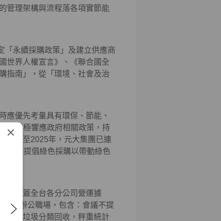
系統化的管理架構與流程落各項實節能
，制定「永續採購政策」及建立供應商
國世界人權宣言》、《聯合國全
購指南」，從「環境、社會及治
時應優先考量具有環保、節能、
品。並積極響應政府相關政策，持
×
。截至2025年，元大集團已連
」，藉由提倡綠色採購以帶動綠色
邊界涵蓋全台各分公司營運據
落實於辦公職場，包含：會議不提
杯具、垃圾分類回收，秤重統計