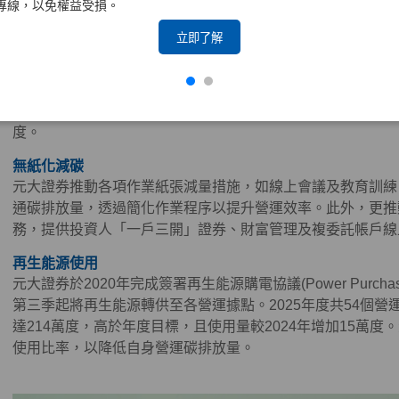
專線，以免權益受損。
垃圾量追蹤各樓層垃圾與廢棄物減量目標。
立即了解
節能行動
元大證券透過各項具體節能行動，包含：汰換高耗能設備、換
管制電力設備的使用、能耗智慧監測、空調系統升級、建築隔
員工對於節能減碳及環境保護的意識，以降低公司營運排碳潛
度。
無紙化減碳
元大證券推動各項作業紙張減量措施，如線上會議及教育訓練
通碳排放量，透過簡化作業程序以提升營運效率。此外，更推
務，提供投資人「一戶三開」證券、財富管理及複委託帳戶線
再生能源使用
元大證券於2020年完成簽署再生能源購電協議(Power Purchase A
第三季起將再生能源轉供至各營運據點。2025年度共54個
達214萬度，高於年度目標，且使用量較2024年增加15萬
使用比率，以降低自身營運碳排放量。