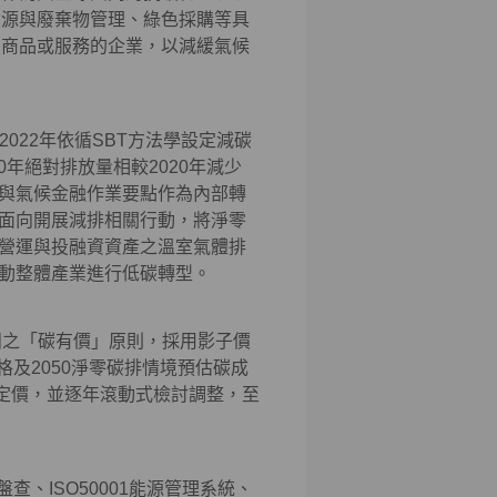
資源與廢棄物管理、綠色採購等具
續商品或服務的企業，以減緩氣候
2022年依循SBT方法學設定減碳
0年絕對排放量相較2020年減少
則與氣候金融作業要點作為內部轉
面向開展減排相關行動，將淨零
營運與投融資資產之溫室氣體排
動整體產業進行低碳轉型。
團之「碳有價」原則，採用影子價
費價格及2050淨零碳排情境預估碳成
部碳定價，並逐年滾動式檢討調整，至
體盤查、ISO50001能源管理系統、