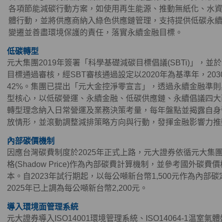
各項節能減碳行動方案，如使用再生能源、推動無紙化、水
體行動，並將供應商納入綠色供應鏈管理，支持提供低碳永
變遷並善盡環境保護的責任，落實永續金融目標。
低碳轉型
元大集團2019年簽署「科學基礎減碳目標倡議(SBTi)」，並於
目標通過審核，經SBT審核通過設定以2020年為基準年，203
42%。集團已提出「元大金控淨零宣言」，透過永續金融準
型核心，以低碳營運、永續金融、低碳供應鏈、永續倡議四大
轉型理念納入日常營運及業務決策考量，每年盤點並揭露自身
放情形，並滾動調整減排策略方向與行動，發揮金融影響力推
內部碳價機制
因應台灣碳費制度於2025年正式上路，元大證券依循元大集
格(Shadow Price)作為內部碳費計算機制，並參考國外碳
本。自2023年試行期起，以每公噸新台幣1,500元作為內
2025年已上調為每公噸新台幣2,200元。
導入環境面管理系統
元大證券導入ISO14001環境管理系統、ISO14064-1温室氣