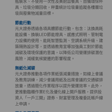
瓶裝水、不使用一次性及美耐皿餐具、自備環保杯
具、垃圾分類回收，秤重統計垃圾量追蹤各樓層垃
圾與廢棄物減量目標。
節能行動
元大證券透過各項具體節能行動，包含：汰換高耗
能設備、換裝LED節能燈具、感應式照明、管制電
力設備的使用、能耗智慧監測、空調系統升級、建
築隔熱設計等，並透過教育宣導加強員工對於節能
減碳及環境保護的意識，以降低公司營運排碳潛在
風險，減緩氣候變遷的影響程度。
無紙化減碳
元大證券推動各項作業紙張減量措施，如線上會議
及教育訓練，減少會議用紙及出席會議的交通碳排
放量，透過簡化作業程序以提升營運效率。此外，
更推動臨櫃作業E化及優化線上開戶服務，提供投
資人「一戶三開」證券、財富管理及複委託帳戶線
上申請。