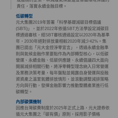
責任，落實永續金融目標。
低碳轉型
元大集團2019年簽署「科學基礎減碳目標倡議
(SBTi)」，並於2022年依循SBT方法學設定減碳目
標通過審核，經SBT審核通過設定以2020年為基準
年，2030年絕對排放量相較2020年減少42%。集
團已提出「元大金控淨零宣言」，透過永續金融準
則與氣候金融作業要點作為內部轉型核心，以低碳
營運、永續金融、低碳供應鏈、永續倡議四大面向
開展減排相關行動，將淨零轉型理念納入日常營運
及業務決策考量，每年盤點並揭露自身營運與投融
資資產之溫室氣體排放情形，並滾動調整減排策略
方向與行動，發揮金融影響力推動整體產業進行低
碳轉型。
內部碳價機制
因應台灣碳費制度於2025年正式上路，元大證券依
循元大集團之「碳有價」原則，採用影子價格