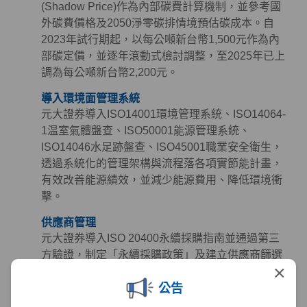
(Shadow Price)作為內部碳費計算機制，並參考國
外碳費價格及2050淨零碳排情境預估碳成本。自
2023年試行期起，以每公噸新台幣1,500元作為內
部碳定價，並逐年滾動式檢討調整，至2025年已上
調為每公噸新台幣2,200元。
導入環境面管理系統
元大證券導入ISO14001環境管理系統、ISO14064-
1温室氣體盤查、ISO50001能源管理系統、
ISO14046水足跡盤查、ISO45001職業安全衛生，
透過系統化的管理架構與流程落各項實節能計畫，
有效改善能源績效，並減少能源費用、降低環境衝
擊。
供應商管理
元大證券導入ISO 20400永續採購指南並通過第三
方驗證，制定「永續採購政策」及建立供應商篩選
×
與管理機制，定期檢視供應商永續作為，同時參考
公告
《聯合國世界人權宣言》、《聯合國全球盟約》及
《國際勞工公約》等國際準則訂定「供應商永續採