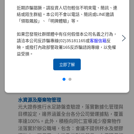
購指南」，從「環境、社會及治理（ESG）」三面
近期詐騙猖獗，請投資人切勿輕信不明來電、簡訊、連
向出發，將永續理念深植於採購實務中。
結或陌生群組。本公司不會以電話、簡訊或LINE邀請
「領取飆股」、「明牌體驗」等。
綠色採購
元大證券長期推行綠色採購，訂定「綠色採購條
如果您發現社群媒體中有任何假借本公司名義之行為，
款」規範採購時應優先考量具有環保、節能、能源
請洽本公司反詐騙專線(02)35181165或
客服信箱
反
之星、節水、綠建材、FSC永續林業、減碳等標章
映，或撥打內政部警政署165反詐騙諮詢專線，以免權
之產品。並積極響應政府相關政策，持續參與臺北
益受損。
市政府推動之「民間企業及團體實施綠色採購計
立即了解
畫」。截至2025年，元大集團已連續15年榮獲臺北
市政府表揚為「綠色採購績效卓越標竿單位」，藉
由提倡綠色採購以帶動綠色生產鏈，降低環境衝
擊。
水資源及廢棄物管理
元大證券進行水足跡盤查驗證，落實數據化管理與
目標設定，邊界涵蓋全台各分公司營運據點，覆蓋
率達100%。此外，積極向同仁宣導減少廢棄物作
法落實於辦公職場，包含：會議不提供杯水及塑膠