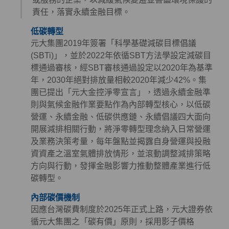
責任，落實永續金融目標。
低碳轉型
元大集團2019年簽署「科學基礎減碳目標倡議
(SBTi)」，並於2022年依循SBT方法學設定減碳目
標通過審核，經SBT審核通過設定以2020年為基準
年，2030年絕對排放量相較2020年減少42%。集
團已提出「元大金控淨零宣言」，透過永續金融準
則與氣候金融作業要點作為內部轉型核心，以低碳
營運、永續金融、低碳供應鏈、永續倡議四大面向
開展減排相關行動，將淨零轉型理念納入日常營運
及業務決策考量，每年盤點並揭露自身營運與投融
資資產之溫室氣體排放情形，並滾動調整減排策略
方向與行動，發揮金融影響力推動整體產業進行低
碳轉型。
內部碳價機制
因應台灣碳費制度於2025年正式上路，元大證券依
循元大集團之「碳有價」原則，採用影子價格