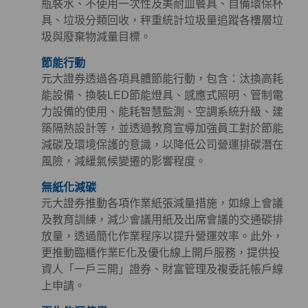
瓶裝水、不使用一次性及美耐皿餐具、自備環保杯
具、垃圾分類回收，秤重統計垃圾量追蹤各樓層垃
圾與廢棄物減量目標。
節能行動
元大證券透過各項具體節能行動，包含：汰換高耗
能設備、換裝LED節能燈具、感應式照明、管制電
力設備的使用、能耗智慧監測、空調系統升級、建
築隔熱設計等，並透過教育宣導加強員工對於節能
減碳及環境保護的意識，以降低公司營運排碳潛在
風險，減緩氣候變遷的影響程度。
無紙化減碳
元大證券推動各項作業紙張減量措施，如線上會議
及教育訓練，減少會議用紙及出席會議的交通碳排
放量，透過簡化作業程序以提升營運效率。此外，
更推動臨櫃作業E化及優化線上開戶服務，提供投
資人「一戶三開」證券、財富管理及複委託帳戶線
上申請。