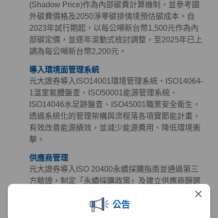
(Shadow Price)作為內部碳費計算機制，並參考國
外碳費價格及2050淨零碳排情境預估碳成本。自
2023年試行期起，以每公噸新台幣1,500元作為內
部碳定價，並逐年滾動式檢討調整，至2025年已上
調為每公噸新台幣2,200元。
導入環境面管理系統
元大證券導入ISO14001環境管理系統、ISO14064-
1温室氣體盤查、ISO50001能源管理系統、
ISO14046水足跡盤查、ISO45001職業安全衛生，
透過系統化的管理架構與流程落各項實節能計畫，
有效改善能源績效，並減少能源費用、降低環境衝
擊。
供應商管理
元大證券導入ISO 20400永續採購指南並通過第三
方驗證，制定「永續採購政策」及建立供應商篩選
×
與管理機制，定期檢視供應商永續作為，同時參考
公告
《聯合國世界人權宣言》、《聯合國全球盟約》及
《國際勞工公約》等國際準則訂定「供應商永續採