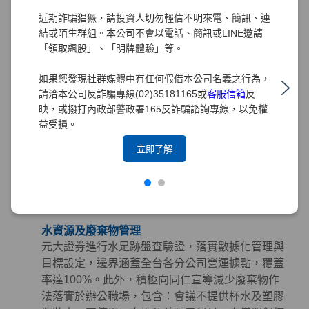
購指南」，從「環境、社會及治理（ESG）」三面
近期詐騙猖獗，請投資人切勿輕信不明來電、簡訊、連
向出發，將永續理念深植於採購實務中。
結或陌生群組。本公司不會以電話、簡訊或LINE邀請
「領取飆股」、「明牌體驗」等。
綠色採購
元大證券長期推行綠色採購，訂定「綠色採購條
如果您發現社群媒體中有任何假借本公司名義之行為，
款」規範採購時應優先考量具有環保、節能、能源
請洽本公司反詐騙專線(02)35181165或
客服信箱
反
之星、節水、綠建材、FSC永續林業、減碳等標章
映，或撥打內政部警政署165反詐騙諮詢專線，以免權
之產品。並積極響應政府相關政策，持續參與臺北
益受損。
市政府推動之「民間企業及團體實施綠色採購計
立即了解
畫」。截至2025年，元大集團已連續15年榮獲臺北
市政府表揚為「綠色採購績效卓越標竿單位」，藉
由提倡綠色採購以帶動綠色生產鏈，降低環境衝
擊。
水資源及廢棄物管理
元大證券進行水足跡盤查驗證，落實數據化管理與
目標設定，邊界涵蓋全台各分公司營運據點，覆蓋
率達100%。此外，積極向同仁宣導減少廢棄物作
法落實於辦公職場，包含：會議不提供杯水及塑膠