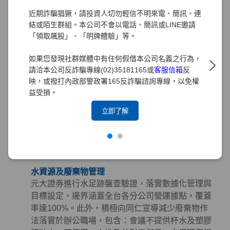
購指南」，從「環境、社會及治理（ESG）」三面
近期詐騙猖獗，請投資人切勿輕信不明來電、簡訊、連
向出發，將永續理念深植於採購實務中。
結或陌生群組。本公司不會以電話、簡訊或LINE邀請
「領取飆股」、「明牌體驗」等。
綠色採購
元大證券長期推行綠色採購，訂定「綠色採購條
如果您發現社群媒體中有任何假借本公司名義之行為，
款」規範採購時應優先考量具有環保、節能、能源
請洽本公司反詐騙專線(02)35181165或
客服信箱
反
之星、節水、綠建材、FSC永續林業、減碳等標章
映，或撥打內政部警政署165反詐騙諮詢專線，以免權
之產品。並積極響應政府相關政策，持續參與臺北
益受損。
市政府推動之「民間企業及團體實施綠色採購計
立即了解
畫」。截至2025年，元大集團已連續15年榮獲臺北
市政府表揚為「綠色採購績效卓越標竿單位」，藉
由提倡綠色採購以帶動綠色生產鏈，降低環境衝
擊。
水資源及廢棄物管理
元大證券進行水足跡盤查驗證，落實數據化管理與
目標設定，邊界涵蓋全台各分公司營運據點，覆蓋
率達100%。此外，積極向同仁宣導減少廢棄物作
法落實於辦公職場，包含：會議不提供杯水及塑膠