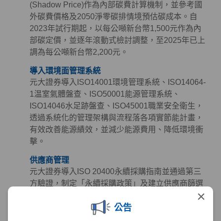
(Shadow Price)作為內部碳費計算機制，並參考國
外碳費價格及2050淨零碳排情境預估碳成本。自
2023年試行期起，以每公噸新台幣1,500元作為內
部碳定價，並逐年滾動式檢討調整，至2025年已上
調為每公噸新台幣2,200元。
導入環境面管理系統
元大證券導入ISO14001環境管理系統、ISO14064-
1温室氣體盤查、ISO50001能源管理系統、
ISO14046水足跡盤查、ISO45001職業安全衛生，
透過系統化的管理架構與流程落各項實節能計畫，
有效改善能源績效，並減少能源費用、降低環境衝
擊。
供應商管理
元大證券導入ISO 20400永續採購指南並通過第三
方驗證，制定「永續採購政策」及建立供應商篩選
×
與管理機制，定期檢視供應商永續作為，同時參考
公告
《聯合國世界人權宣言》、《聯合國全球盟約》及
《國際勞工公約》等國際準則訂定「供應商永續採