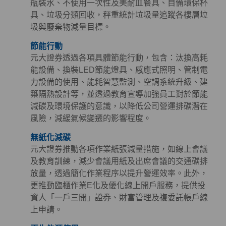
瓶裝水、不使用一次性及美耐皿餐具、自備環保杯
具、垃圾分類回收，秤重統計垃圾量追蹤各樓層垃
圾與廢棄物減量目標。
節能行動
元大證券透過各項具體節能行動，包含：汰換高耗
能設備、換裝LED節能燈具、感應式照明、管制電
力設備的使用、能耗智慧監測、空調系統升級、建
築隔熱設計等，並透過教育宣導加強員工對於節能
減碳及環境保護的意識，以降低公司營運排碳潛在
風險，減緩氣候變遷的影響程度。
無紙化減碳
元大證券推動各項作業紙張減量措施，如線上會議
及教育訓練，減少會議用紙及出席會議的交通碳排
放量，透過簡化作業程序以提升營運效率。此外，
更推動臨櫃作業E化及優化線上開戶服務，提供投
資人「一戶三開」證券、財富管理及複委託帳戶線
上申請。