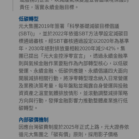
責任，落實永續金融目標。
低碳轉型
元大集團2019年簽署「科學基礎減碳目標倡議
(SBTi)」，並於2022年依循SBT方法學設定減碳目
標通過審核，經SBT審核通過設定以2020年為基準
年，2030年絕對排放量相較2020年減少42%。集
團已提出「元大金控淨零宣言」，透過永續金融準
則與氣候金融作業要點作為內部轉型核心，以低碳
營運、永續金融、低碳供應鏈、永續倡議四大面向
開展減排相關行動，將淨零轉型理念納入日常營運
及業務決策考量，每年盤點並揭露自身營運與投融
資資產之溫室氣體排放情形，並滾動調整減排策略
方向與行動，發揮金融影響力推動整體產業進行低
碳轉型。
內部碳價機制
因應台灣碳費制度於2025年正式上路，元大證券依
循元大集團之「碳有價」原則，採用影子價格