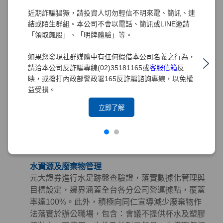
購指南」，從「環境、社會及治理（ESG）」三面
近期詐騙猖獗，請投資人切勿輕信不明來電、簡訊、連
向出發，將永續理念深植於採購實務中。
結或陌生群組。本公司不會以電話、簡訊或LINE邀請
「領取飆股」、「明牌體驗」等。
綠色採購
元大證券長期推行綠色採購，訂定「綠色採購條
如果您發現社群媒體中有任何假借本公司名義之行為，
款」規範採購時應優先考量具有環保、節能、能源
請洽本公司反詐騙專線(02)35181165或
客服信箱
反
之星、節水、綠建材、FSC永續林業、減碳等標章
映，或撥打內政部警政署165反詐騙諮詢專線，以免權
之產品。並積極響應政府相關政策，持續參與臺北
益受損。
市政府推動之「民間企業及團體實施綠色採購計
立即了解
畫」。截至2025年，元大集團已連續15年榮獲臺北
市政府表揚為「綠色採購績效卓越標竿單位」，藉
由提倡綠色採購以帶動綠色生產鏈，降低環境衝
擊。
水資源及廢棄物管理
元大證券進行水足跡盤查驗證，落實數據化管理與
目標設定，邊界涵蓋全台各分公司營運據點，覆蓋
率達100%。此外，積極向同仁宣導減少廢棄物作
法落實於辦公職場，包含：會議不提供杯水及塑膠