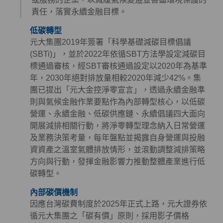
責任，落實永續金融目標。
低碳轉型
元大集團2019年簽署「科學基礎減碳目標倡議
(SBTi)」，並於2022年依循SBT方法學設定減碳目
標通過審核，經SBT審核通過設定以2020年為基準
年，2030年絕對排放量相較2020年減少42%。集
團已提出「元大金控淨零宣言」，透過永續金融準
則與氣候金融作業要點作為內部轉型核心，以低碳
營運、永續金融、低碳供應鏈、永續倡議四大面向
開展減排相關行動，將淨零轉型理念納入日常營運
及業務決策考量，每年盤點並揭露自身營運與投融
資資產之溫室氣體排放情形，並滾動調整減排策略
方向與行動，發揮金融影響力推動整體產業進行低
碳轉型。
內部碳價機制
因應台灣碳費制度於2025年正式上路，元大證券依
循元大集團之「碳有價」原則，採用影子價格