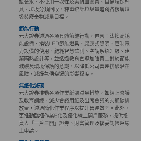
瓶裝水、不使用一次性及美耐皿餐具、自備環保杯
具、垃圾分類回收，秤重統計垃圾量追蹤各樓層垃
圾與廢棄物減量目標。
節能行動
元大證券透過各項具體節能行動，包含：汰換高耗
能設備、換裝LED節能燈具、感應式照明、管制電
力設備的使用、能耗智慧監測、空調系統升級、建
築隔熱設計等，並透過教育宣導加強員工對於節能
減碳及環境保護的意識，以降低公司營運排碳潛在
風險，減緩氣候變遷的影響程度。
無紙化減碳
元大證券推動各項作業紙張減量措施，如線上會議
及教育訓練，減少會議用紙及出席會議的交通碳排
放量，透過簡化作業程序以提升營運效率。此外，
更推動臨櫃作業E化及優化線上開戶服務，提供投
資人「一戶三開」證券、財富管理及複委託帳戶線
上申請。