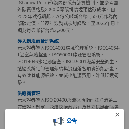
(Shadow Price)作為內部碳費計算機制，並參考國
外碳費價格及2050淨零碳排情境預估碳成本。自
2023年試行期起，以每公噸新台幣1,500元作為內
部碳定價，並逐年滾動式檢討調整，至2025年已上
調為每公噸新台幣2,200元。
導入環境面管理系統
元大證券導入ISO14001環境管理系統、ISO14064-
1温室氣體盤查、ISO50001能源管理系統、
ISO14046水足跡盤查、ISO45001職業安全衛生，
透過系統化的管理架構與流程落各項實節能計畫，
有效改善能源績效，並減少能源費用、降低環境衝
擊。
供應商管理
元大證券導入ISO 20400永續採購指南並通過第三
方驗證，制定「永續採購政策」及建立供應商篩選
×
與管理機制，定期檢視供應商永續作為，同時參考
公告
《聯合國世界人權宣言》、《聯合國全球盟約》及
《國際勞工公約》等國際準則訂定「供應商永續採