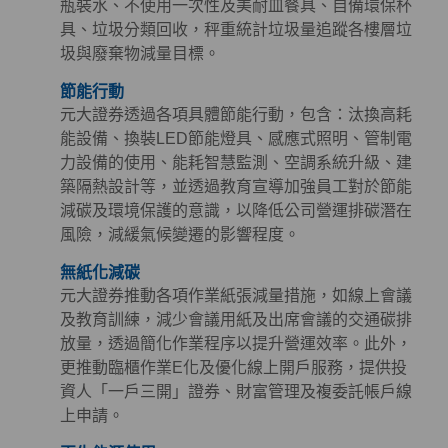
瓶裝水、不使用一次性及美耐皿餐具、自備環保杯
具、垃圾分類回收，秤重統計垃圾量追蹤各樓層垃
圾與廢棄物減量目標。
節能行動
元大證券透過各項具體節能行動，包含：汰換高耗
能設備、換裝LED節能燈具、感應式照明、管制電
力設備的使用、能耗智慧監測、空調系統升級、建
築隔熱設計等，並透過教育宣導加強員工對於節能
減碳及環境保護的意識，以降低公司營運排碳潛在
風險，減緩氣候變遷的影響程度。
無紙化減碳
元大證券推動各項作業紙張減量措施，如線上會議
及教育訓練，減少會議用紙及出席會議的交通碳排
放量，透過簡化作業程序以提升營運效率。此外，
更推動臨櫃作業E化及優化線上開戶服務，提供投
資人「一戶三開」證券、財富管理及複委託帳戶線
上申請。