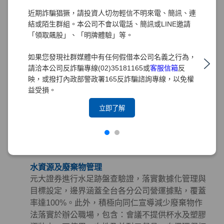
購指南」，從「環境、社會及治理（ESG）」三面
近期詐騙猖獗，請投資人切勿輕信不明來電、簡訊、連
向出發，將永續理念深植於採購實務中。
結或陌生群組。本公司不會以電話、簡訊或LINE邀請
「領取飆股」、「明牌體驗」等。
綠色採購
元大證券長期推行綠色採購，訂定「綠色採購條
如果您發現社群媒體中有任何假借本公司名義之行為，
款」規範採購時應優先考量具有環保、節能、能源
請洽本公司反詐騙專線(02)35181165或
客服信箱
反
之星、節水、綠建材、FSC永續林業、減碳等標章
映，或撥打內政部警政署165反詐騙諮詢專線，以免權
之產品。並積極響應政府相關政策，持續參與臺北
益受損。
市政府推動之「民間企業及團體實施綠色採購計
立即了解
畫」。截至2025年，元大集團已連續15年榮獲臺北
市政府表揚為「綠色採購績效卓越標竿單位」，藉
由提倡綠色採購以帶動綠色生產鏈，降低環境衝
擊。
水資源及廢棄物管理
元大證券進行水足跡盤查驗證，落實數據化管理與
目標設定，邊界涵蓋全台各分公司營運據點，覆蓋
率達100%。此外，積極向同仁宣導減少廢棄物作
法落實於辦公職場，包含：會議不提供杯水及塑膠