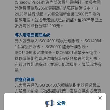
(Shadow Price)作為內部碳費計算機制，並參考國
外碳費價格及2050淨零碳排情境預估碳成本。自
2023年試行期起，以每公噸新台幣1,500元作為內
部碳定價，並逐年滾動式檢討調整，至2025年已上
調為每公噸新台幣2,200元。
導入環境面管理系統
元大證券導入ISO14001環境管理系統、ISO14064-
1温室氣體盤查、ISO50001能源管理系統、
ISO14046水足跡盤查、ISO45001職業安全衛生，
透過系統化的管理架構與流程落各項實節能計畫，
有效改善能源績效，並減少能源費用、降低環境衝
擊。
供應商管理
元大證券導入ISO 20400永續採購指南並通過第三
方驗證，制定「永續採購政策」及建立供應商篩選
×
與管理機制，定期檢視供應商永續作為，同時參考
公告
《聯合國世界人權宣言》、《聯合國全球盟約》及
《國際勞工公約》等國際準則訂定「供應商永續採