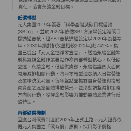
責任，落實永續金融目標。
低碳轉型
元大集團2019年簽署「科學基礎減碳目標倡議
(SBTi)」，並於2022年依循SBT方法學設定減碳目
標通過審核，經SBT審核通過設定以2020年為基準
年，2030年絕對排放量相較2020年減少42%。集
團已提出「元大金控淨零宣言」，透過永續金融準
則與氣候金融作業要點作為內部轉型核心，以低碳
營運、永續金融、低碳供應鏈、永續倡議四大面向
開展減排相關行動，將淨零轉型理念納入日常營運
及業務決策考量，每年盤點並揭露自身營運與投融
資資產之溫室氣體排放情形，並滾動調整減排策略
方向與行動，發揮金融影響力推動整體產業進行低
碳轉型。
內部碳價機制
因應台灣碳費制度於2025年正式上路，元大證券依
循元大集團之「碳有價」原則，採用影子價格