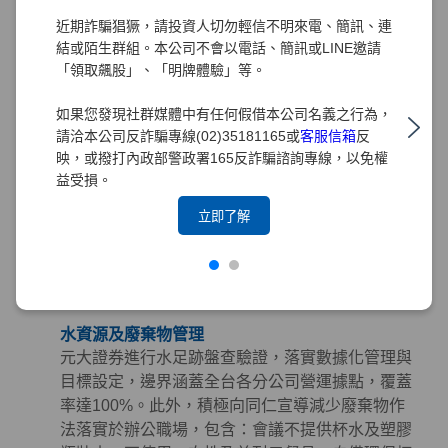
購指南」，從「環境、社會及治理（ESG）」三面
近期詐騙猖獗，請投資人切勿輕信不明來電、簡訊、連
向出發，將永續理念深植於採購實務中。
結或陌生群組。本公司不會以電話、簡訊或LINE邀請
「領取飆股」、「明牌體驗」等。
綠色採購
元大證券長期推行綠色採購，訂定「綠色採購條
如果您發現社群媒體中有任何假借本公司名義之行為，
款」規範採購時應優先考量具有環保、節能、能源
請洽本公司反詐騙專線(02)35181165或
客服信箱
反
之星、節水、綠建材、FSC永續林業、減碳等標章
映，或撥打內政部警政署165反詐騙諮詢專線，以免權
之產品。並積極響應政府相關政策，持續參與臺北
益受損。
市政府推動之「民間企業及團體實施綠色採購計
立即了解
畫」。截至2025年，元大集團已連續15年榮獲臺北
市政府表揚為「綠色採購績效卓越標竿單位」，藉
由提倡綠色採購以帶動綠色生產鏈，降低環境衝
擊。
水資源及廢棄物管理
元大證券進行水足跡盤查驗證，落實數據化管理與
目標設定，邊界涵蓋全台各分公司營運據點，覆蓋
率達100%。此外，積極向同仁宣導減少廢棄物作
法落實於辦公職場，包含：會議不提供杯水及塑膠