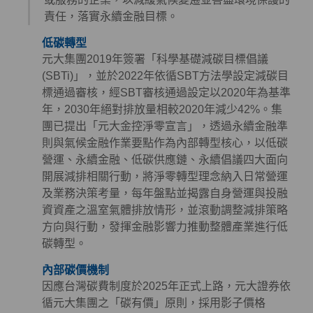
責任，落實永續金融目標。
低碳轉型
元大集團2019年簽署「科學基礎減碳目標倡議
(SBTi)」，並於2022年依循SBT方法學設定減碳目
標通過審核，經SBT審核通過設定以2020年為基準
年，2030年絕對排放量相較2020年減少42%。集
團已提出「元大金控淨零宣言」，透過永續金融準
則與氣候金融作業要點作為內部轉型核心，以低碳
營運、永續金融、低碳供應鏈、永續倡議四大面向
開展減排相關行動，將淨零轉型理念納入日常營運
及業務決策考量，每年盤點並揭露自身營運與投融
資資產之溫室氣體排放情形，並滾動調整減排策略
方向與行動，發揮金融影響力推動整體產業進行低
碳轉型。
內部碳價機制
因應台灣碳費制度於2025年正式上路，元大證券依
循元大集團之「碳有價」原則，採用影子價格