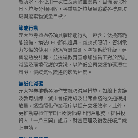
瓶裝水、不使用一次性及美耐皿餐具、自備環保杯
具、垃圾分類回收，秤重統計垃圾量追蹤各樓層垃
圾與廢棄物減量目標。
節能行動
元大證券透過各項具體節能行動，包含：汰換高耗
能設備、換裝LED節能燈具、感應式照明、管制電
力設備的使用、能耗智慧監測、空調系統升級、建
築隔熱設計等，並透過教育宣導加強員工對於節能
減碳及環境保護的意識，以降低公司營運排碳潛在
風險，減緩氣候變遷的影響程度。
無紙化減碳
元大證券推動各項作業紙張減量措施，如線上會議
及教育訓練，減少會議用紙及出席會議的交通碳排
放量，透過簡化作業程序以提升營運效率。此外，
更推動臨櫃作業E化及優化線上開戶服務，提供投
資人「一戶三開」證券、財富管理及複委託帳戶線
上申請。