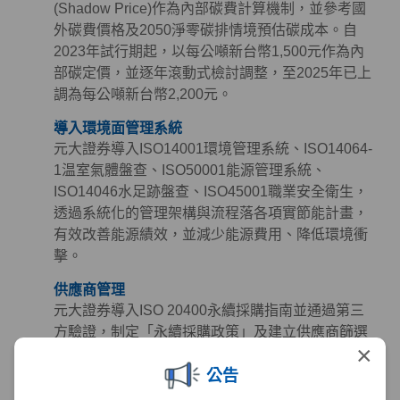
(Shadow Price)作為內部碳費計算機制，並參考國
外碳費價格及2050淨零碳排情境預估碳成本。自
2023年試行期起，以每公噸新台幣1,500元作為內
部碳定價，並逐年滾動式檢討調整，至2025年已上
調為每公噸新台幣2,200元。
導入環境面管理系統
元大證券導入ISO14001環境管理系統、ISO14064-
1温室氣體盤查、ISO50001能源管理系統、
ISO14046水足跡盤查、ISO45001職業安全衛生，
透過系統化的管理架構與流程落各項實節能計畫，
有效改善能源績效，並減少能源費用、降低環境衝
擊。
供應商管理
元大證券導入ISO 20400永續採購指南並通過第三
方驗證，制定「永續採購政策」及建立供應商篩選
×
與管理機制，定期檢視供應商永續作為，同時參考
公告
《聯合國世界人權宣言》、《聯合國全球盟約》及
《國際勞工公約》等國際準則訂定「供應商永續採