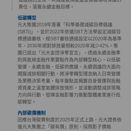
責任，落實永續金融目標。
低碳轉型
元大集團2019年簽署「科學基礎減碳目標倡議
(SBTi)」，並於2022年依循SBT方法學設定減碳目
標通過審核，經SBT審核通過設定以2020年為基準
年，2030年絕對排放量相較2020年減少42%。集
團已提出「元大金控淨零宣言」，透過永續金融準
則與氣候金融作業要點作為內部轉型核心，以低碳
營運、永續金融、低碳供應鏈、永續倡議四大面向
開展減排相關行動，將淨零轉型理念納入日常營運
及業務決策考量，每年盤點並揭露自身營運與投融
資資產之溫室氣體排放情形，並滾動調整減排策略
方向與行動，發揮金融影響力推動整體產業進行低
碳轉型。
內部碳價機制
因應台灣碳費制度於2025年正式上路，元大證券依
循元大集團之「碳有價」原則，採用影子價格