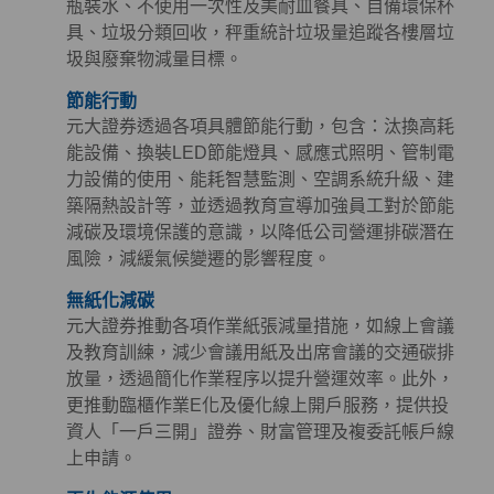
瓶裝水、不使用一次性及美耐皿餐具、自備環保杯
具、垃圾分類回收，秤重統計垃圾量追蹤各樓層垃
圾與廢棄物減量目標。
節能行動
元大證券透過各項具體節能行動，包含：汰換高耗
能設備、換裝LED節能燈具、感應式照明、管制電
力設備的使用、能耗智慧監測、空調系統升級、建
築隔熱設計等，並透過教育宣導加強員工對於節能
減碳及環境保護的意識，以降低公司營運排碳潛在
風險，減緩氣候變遷的影響程度。
無紙化減碳
元大證券推動各項作業紙張減量措施，如線上會議
及教育訓練，減少會議用紙及出席會議的交通碳排
放量，透過簡化作業程序以提升營運效率。此外，
更推動臨櫃作業E化及優化線上開戶服務，提供投
資人「一戶三開」證券、財富管理及複委託帳戶線
上申請。