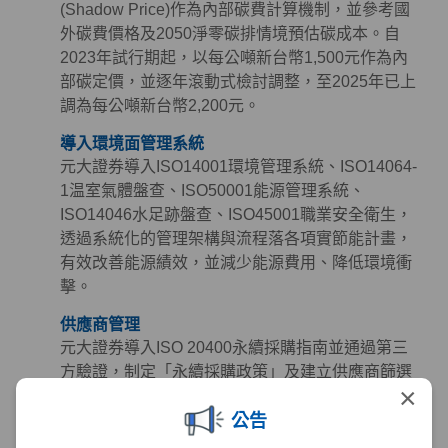
(Shadow Price)作為內部碳費計算機制，並參考國
外碳費價格及2050淨零碳排情境預估碳成本。自
2023年試行期起，以每公噸新台幣1,500元作為內
部碳定價，並逐年滾動式檢討調整，至2025年已上
調為每公噸新台幣2,200元。
導入環境面管理系統
元大證券導入ISO14001環境管理系統、ISO14064-
1温室氣體盤查、ISO50001能源管理系統、
ISO14046水足跡盤查、ISO45001職業安全衛生，
透過系統化的管理架構與流程落各項實節能計畫，
有效改善能源績效，並減少能源費用、降低環境衝
擊。
供應商管理
元大證券導入ISO 20400永續採購指南並通過第三
方驗證，制定「永續採購政策」及建立供應商篩選
×
與管理機制，定期檢視供應商永續作為，同時參考
公告
《聯合國世界人權宣言》、《聯合國全球盟約》及
《國際勞工公約》等國際準則訂定「供應商永續採