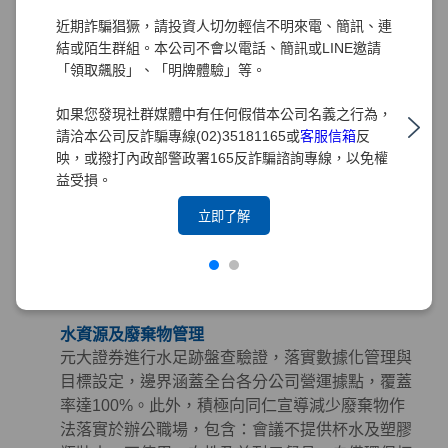
購指南」，從「環境、社會及治理（ESG）」三面
近期詐騙猖獗，請投資人切勿輕信不明來電、簡訊、連
向出發，將永續理念深植於採購實務中。
結或陌生群組。本公司不會以電話、簡訊或LINE邀請
「領取飆股」、「明牌體驗」等。
綠色採購
元大證券長期推行綠色採購，訂定「綠色採購條
如果您發現社群媒體中有任何假借本公司名義之行為，
款」規範採購時應優先考量具有環保、節能、能源
請洽本公司反詐騙專線(02)35181165或
客服信箱
反
之星、節水、綠建材、FSC永續林業、減碳等標章
映，或撥打內政部警政署165反詐騙諮詢專線，以免權
之產品。並積極響應政府相關政策，持續參與臺北
益受損。
市政府推動之「民間企業及團體實施綠色採購計
立即了解
畫」。截至2025年，元大集團已連續15年榮獲臺北
市政府表揚為「綠色採購績效卓越標竿單位」，藉
由提倡綠色採購以帶動綠色生產鏈，降低環境衝
擊。
水資源及廢棄物管理
元大證券進行水足跡盤查驗證，落實數據化管理與
目標設定，邊界涵蓋全台各分公司營運據點，覆蓋
率達100%。此外，積極向同仁宣導減少廢棄物作
法落實於辦公職場，包含：會議不提供杯水及塑膠