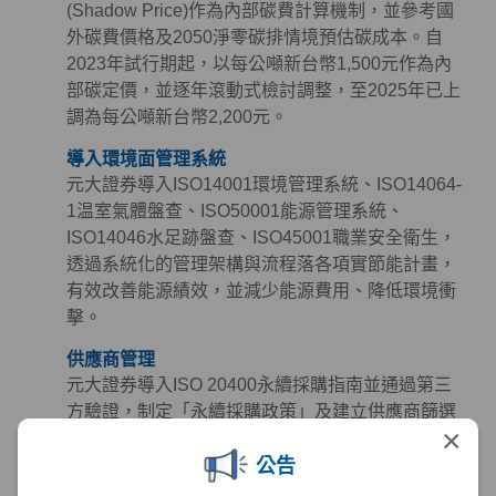
(Shadow Price)作為內部碳費計算機制，並參考國
外碳費價格及2050淨零碳排情境預估碳成本。自
2023年試行期起，以每公噸新台幣1,500元作為內
部碳定價，並逐年滾動式檢討調整，至2025年已上
調為每公噸新台幣2,200元。
導入環境面管理系統
元大證券導入ISO14001環境管理系統、ISO14064-
1温室氣體盤查、ISO50001能源管理系統、
ISO14046水足跡盤查、ISO45001職業安全衛生，
透過系統化的管理架構與流程落各項實節能計畫，
有效改善能源績效，並減少能源費用、降低環境衝
擊。
供應商管理
元大證券導入ISO 20400永續採購指南並通過第三
方驗證，制定「永續採購政策」及建立供應商篩選
×
與管理機制，定期檢視供應商永續作為，同時參考
公告
《聯合國世界人權宣言》、《聯合國全球盟約》及
《國際勞工公約》等國際準則訂定「供應商永續採