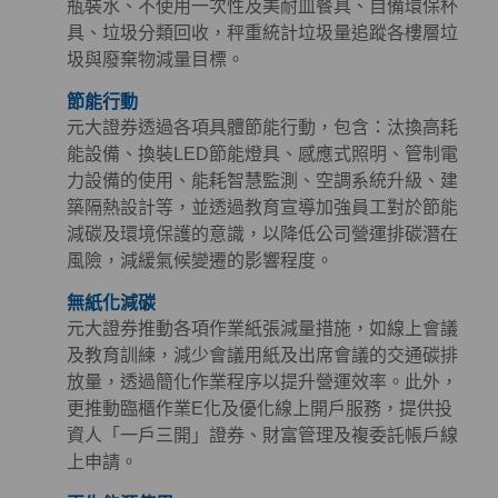
瓶裝水、不使用一次性及美耐皿餐具、自備環保杯
具、垃圾分類回收，秤重統計垃圾量追蹤各樓層垃
圾與廢棄物減量目標。
節能行動
元大證券透過各項具體節能行動，包含：汰換高耗
能設備、換裝LED節能燈具、感應式照明、管制電
力設備的使用、能耗智慧監測、空調系統升級、建
築隔熱設計等，並透過教育宣導加強員工對於節能
減碳及環境保護的意識，以降低公司營運排碳潛在
風險，減緩氣候變遷的影響程度。
無紙化減碳
元大證券推動各項作業紙張減量措施，如線上會議
及教育訓練，減少會議用紙及出席會議的交通碳排
放量，透過簡化作業程序以提升營運效率。此外，
更推動臨櫃作業E化及優化線上開戶服務，提供投
資人「一戶三開」證券、財富管理及複委託帳戶線
上申請。