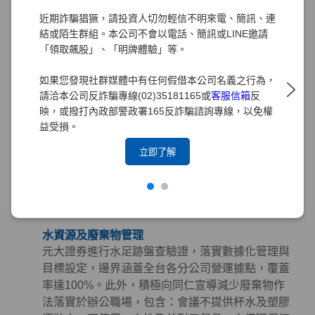
購指南」，從「環境、社會及治理（ESG）」三面
近期詐騙猖獗，請投資人切勿輕信不明來電、簡訊、連
向出發，將永續理念深植於採購實務中。
結或陌生群組。本公司不會以電話、簡訊或LINE邀請
「領取飆股」、「明牌體驗」等。
綠色採購
元大證券長期推行綠色採購，訂定「綠色採購條
如果您發現社群媒體中有任何假借本公司名義之行為，
款」規範採購時應優先考量具有環保、節能、能源
請洽本公司反詐騙專線(02)35181165或
客服信箱
反
之星、節水、綠建材、FSC永續林業、減碳等標章
映，或撥打內政部警政署165反詐騙諮詢專線，以免權
之產品。並積極響應政府相關政策，持續參與臺北
益受損。
市政府推動之「民間企業及團體實施綠色採購計
立即了解
畫」。截至2025年，元大集團已連續15年榮獲臺北
市政府表揚為「綠色採購績效卓越標竿單位」，藉
由提倡綠色採購以帶動綠色生產鏈，降低環境衝
擊。
水資源及廢棄物管理
元大證券進行水足跡盤查驗證，落實數據化管理與
目標設定，邊界涵蓋全台各分公司營運據點，覆蓋
率達100%。此外，積極向同仁宣導減少廢棄物作
法落實於辦公職場，包含：會議不提供杯水及塑膠