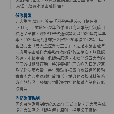
責任，落實永續金融目標。
低碳轉型
元大集團2019年簽署「科學基礎減碳目標倡議
(SBTi)」，並於2022年依循SBT方法學設定減碳目
標通過審核，經SBT審核通過設定以2020年為基準
年，2030年絕對排放量相較2020年減少42%。集
團已提出「元大金控淨零宣言」，透過永續金融準
則與氣候金融作業要點作為內部轉型核心，以低碳
營運、永續金融、低碳供應鏈、永續倡議四大面向
開展減排相關行動，將淨零轉型理念納入日常營運
及業務決策考量，每年盤點並揭露自身營運與投融
資資產之溫室氣體排放情形，並滾動調整減排策略
方向與行動，發揮金融影響力推動整體產業進行低
碳轉型。
內部碳價機制
因應台灣碳費制度於2025年正式上路，元大證券依
循元大集團之「碳有價」原則，採用影子價格