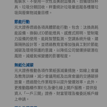
瓶裝水、不使用一次性及美耐皿餐具、自備環保杯
具、垃圾分類回收，秤重統計垃圾量追蹤各樓層垃
圾與廢棄物減量目標。
節能行動
元大證券透過各項具體節能行動，包含：汰換高耗
能設備、換裝LED節能燈具、感應式照明、管制電
力設備的使用、能耗智慧監測、空調系統升級、建
築隔熱設計等，並透過教育宣導加強員工對於節能
減碳及環境保護的意識，以降低公司營運排碳潛在
風險，減緩氣候變遷的影響程度。
無紙化減碳
元大證券推動各項作業紙張減量措施，如線上會議
及教育訓練，減少會議用紙及出席會議的交通碳排
放量，透過簡化作業程序以提升營運效率。此外，
更推動臨櫃作業E化及優化線上開戶服務，提供投
資人「一戶三開」證券、財富管理及複委託帳戶線
上申請。