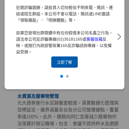
購指南」，從「環境、社會及治理（ESG）」三面
近期詐騙猖獗，請投資人切勿輕信不明來電、簡訊、連
向出發，將永續理念深植於採購實務中。
結或陌生群組。本公司不會以電話、簡訊或LINE邀請
「領取飆股」、「明牌體驗」等。
綠色採購
元大證券長期推行綠色採購，訂定「綠色採購條
如果您發現社群媒體中有任何假借本公司名義之行為，
款」規範採購時應優先考量具有環保、節能、能源
請洽本公司反詐騙專線(02)35181165或
客服信箱
反
之星、節水、綠建材、FSC永續林業、減碳等標章
映，或撥打內政部警政署165反詐騙諮詢專線，以免權
之產品。並積極響應政府相關政策，持續參與臺北
益受損。
市政府推動之「民間企業及團體實施綠色採購計
立即了解
畫」。截至2025年，元大集團已連續15年榮獲臺北
市政府表揚為「綠色採購績效卓越標竿單位」，藉
由提倡綠色採購以帶動綠色生產鏈，降低環境衝
擊。
水資源及廢棄物管理
元大證券進行水足跡盤查驗證，落實數據化管理與
目標設定，邊界涵蓋全台各分公司營運據點，覆蓋
率達100%。此外，積極向同仁宣導減少廢棄物作
法落實於辦公職場，包含：會議不提供杯水及塑膠