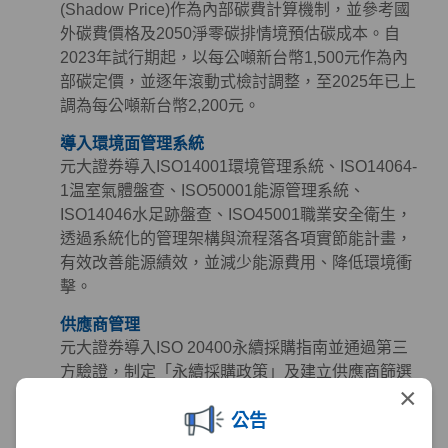
(Shadow Price)作為內部碳費計算機制，並參考國
外碳費價格及2050淨零碳排情境預估碳成本。自
2023年試行期起，以每公噸新台幣1,500元作為內
部碳定價，並逐年滾動式檢討調整，至2025年已上
調為每公噸新台幣2,200元。
導入環境面管理系統
元大證券導入ISO14001環境管理系統、ISO14064-
1温室氣體盤查、ISO50001能源管理系統、
ISO14046水足跡盤查、ISO45001職業安全衛生，
透過系統化的管理架構與流程落各項實節能計畫，
有效改善能源績效，並減少能源費用、降低環境衝
擊。
供應商管理
元大證券導入ISO 20400永續採購指南並通過第三
方驗證，制定「永續採購政策」及建立供應商篩選
×
與管理機制，定期檢視供應商永續作為，同時參考
公告
《聯合國世界人權宣言》、《聯合國全球盟約》及
《國際勞工公約》等國際準則訂定「供應商永續採