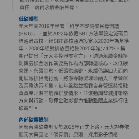
責任，落實永續金融目標。
低碳轉型
元大集團2019年簽署「科學基礎減碳目標倡議
(SBTi)」，並於2022年依循SBT方法學設定減碳目
標通過審核，經SBT審核通過設定以2020年為基準
年，2030年絕對排放量相較2020年減少42%。集
團已提出「元大金控淨零宣言」，透過永續金融準
則與氣候金融作業要點作為內部轉型核心，以低碳
營運、永續金融、低碳供應鏈、永續倡議四大面向
開展減排相關行動，將淨零轉型理念納入日常營運
及業務決策考量，每年盤點並揭露自身營運與投融
資資產之溫室氣體排放情形，並滾動調整減排策略
方向與行動，發揮金融影響力推動整體產業進行低
碳轉型。
內部碳價機制
因應台灣碳費制度於2025年正式上路，元大證券依
循元大集團之「碳有價」原則，採用影子價格