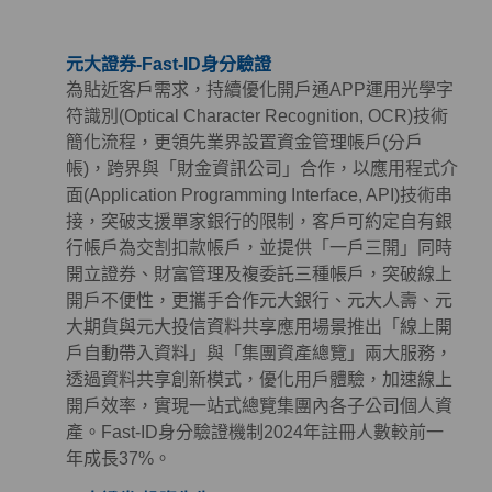
元大證券-Fast-ID身分驗證
為貼近客戶需求，持續優化開戶通APP運用光學字
符識別(Optical Character Recognition, OCR)技術
簡化流程，更領先業界設置資金管理帳戶(分戶
帳)，跨界與「財金資訊公司」合作，以應用程式介
面(Application Programming Interface, API)技術串
接，突破支援單家銀行的限制，客戶可約定自有銀
行帳戶為交割扣款帳戶，並提供「一戶三開」同時
開立證券、財富管理及複委託三種帳戶，突破線上
開戶不便性，更攜手合作元大銀行、元大人壽、元
大期貨與元大投信資料共享應用場景推出「線上開
戶自動帶入資料」與「集團資產總覽」兩大服務，
透過資料共享創新模式，優化用戶體驗，加速線上
開戶效率，實現一站式總覽集團內各子公司個人資
產。Fast-ID身分驗證機制2024年註冊人數較前一
年成長37%。