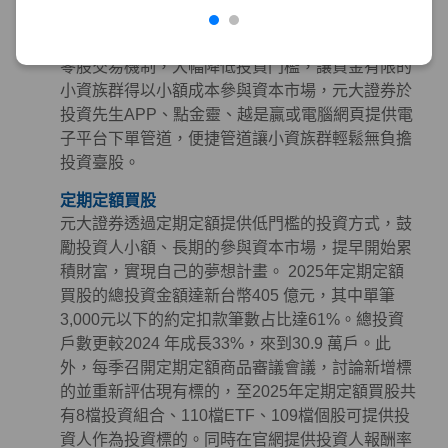
零股交易
金管會於2020年10月開放盤中零股交易並保留盤後
零股交易機制，大幅降低投資門檻，讓資金有限的
小資族群得以小額成本參與資本市場，元大證券於
投資先生APP、點金靈、越是贏或電腦網頁提供電
子平台下單管道，便捷管道讓小資族群輕鬆無負擔
投資臺股。
定期定額買股
元大證券透過定期定額提供低門檻的投資方式，鼓
勵投資人小額、長期的參與資本市場，提早開始累
積財富，實現自己的夢想計畫。 2025年定期定額
買股的總投資金額達新台幣405 億元，其中單筆
3,000元以下的約定扣款筆數占比達61%。總投資
戶數更較2024 年成長33%，來到30.9 萬戶。此
外，每季召開定期定額商品審議會議，討論新增標
的並重新評估現有標的，至2025年定期定額買股共
有8檔投資組合、110檔ETF、109檔個股可提供投
資人作為投資標的。同時在官網提供投資人報酬率