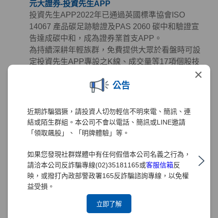
元大證券-投資先生APP
投資先生APP2022年已通過英國標準協會ISO
14067 產品碳足跡驗證及PAS 2060 碳中和驗證宣
告達成碳中和，成為證券業首支APP。
為持續深耕年輕族群，免費提供大眾於看盤時可設
定投資先生APP專設之K線、成交量等17項個股技
×
術指標參數進行盤勢分析，且針對客戶提供AI智能
公告
選股、投資策略設定及即時監控，捷徑客製化功能
可設計個人專屬頁面，並連結元大投顧研究報告，
協助客戶全面掌握投資資訊，集選股、看盤、下單
近期詐騙猖獗，請投資人切勿輕信不明來電、簡訊、連
功能於一身，簡化投資流程提升客戶體驗，持續努
結或陌生群組。本公司不會以電話、簡訊或LINE邀請
力推動「股市年輕化」，打造零時差隨身投資顧
「領取飆股」、「明牌體驗」等。
問。
如果您發現社群媒體中有任何假借本公司名義之行為，
元大證券持續精進投資先生APP功能開發，2025年
請洽本公司反詐騙專線(02)35181165或
客服信箱
反
推出「投資先生2.0」串連開戶、交易與投後管理，
映，或撥打內政部警政署165反詐騙諮詢專線，以免權
打造一站式行動投資平台，同時兼顧普惠金融與永
益受損。
續價值，透過小額、數位、自動化服務降低門檻並
立即了解
落實減碳。