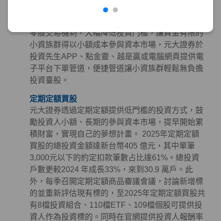
零股交易
金管會於2020年10月開放盤中零股交易並保留盤後
零股交易機制，大幅降低投資門檻，讓資金有限的
小資族群得以小額成本參與資本市場，元大證券於
投資先生APP、點金靈、越是贏或電腦網頁提供電
子平台下單管道，便捷管道讓小資族群輕鬆無負擔
投資臺股。
定期定額買股
元大證券透過定期定額提供低門檻的投資方式，鼓
勵投資人小額、長期的參與資本市場，提早開始累
積財富，實現自己的夢想計畫。 2025年定期定額
買股的總投資金額達新台幣405 億元，其中單筆
3,000元以下的約定扣款筆數占比達61%。總投資
戶數更較2024 年成長33%，來到30.9 萬戶。此
外，每季召開定期定額商品審議會議，討論新增標
的並重新評估現有標的，至2025年定期定額買股共
有8檔投資組合、110檔ETF、109檔個股可提供投
資人作為投資標的。同時在官網提供投資人報酬率