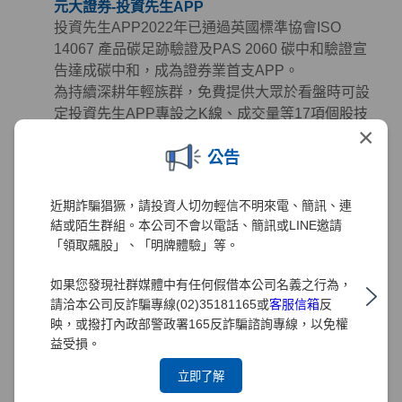
元大證券-投資先生APP
投資先生APP2022年已通過英國標準協會ISO
14067 產品碳足跡驗證及PAS 2060 碳中和驗證宣
告達成碳中和，成為證券業首支APP。
為持續深耕年輕族群，免費提供大眾於看盤時可設
定投資先生APP專設之K線、成交量等17項個股技
×
術指標參數進行盤勢分析，且針對客戶提供AI智能
公告
選股、投資策略設定及即時監控，捷徑客製化功能
可設計個人專屬頁面，並連結元大投顧研究報告，
協助客戶全面掌握投資資訊，集選股、看盤、下單
近期詐騙猖獗，請投資人切勿輕信不明來電、簡訊、連
功能於一身，簡化投資流程提升客戶體驗，持續努
結或陌生群組。本公司不會以電話、簡訊或LINE邀請
力推動「股市年輕化」，打造零時差隨身投資顧
「領取飆股」、「明牌體驗」等。
問。
如果您發現社群媒體中有任何假借本公司名義之行為，
元大證券持續精進投資先生APP功能開發，2025年
請洽本公司反詐騙專線(02)35181165或
客服信箱
反
推出「投資先生2.0」串連開戶、交易與投後管理，
映，或撥打內政部警政署165反詐騙諮詢專線，以免權
打造一站式行動投資平台，同時兼顧普惠金融與永
益受損。
續價值，透過小額、數位、自動化服務降低門檻並
立即了解
落實減碳。