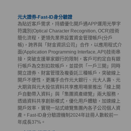
元大證券-Fast-ID身分驗證
為貼近客戶需求，持續優化開戶通APP運用光學字
符識別(Optical Character Recognition, OCR)技術
簡化流程，更領先業界設置資金管理帳戶(分戶
帳)，跨界與「財金資訊公司」合作，以應用程式介
面(Application Programming Interface, API)技術串
接，突破支援單家銀行的限制，客戶可約定自有銀
行帳戶為交割扣款帳戶，並提供「一戶三開」同時
開立證券、財富管理及複委託三種帳戶，突破線上
開戶不便性，更攜手合作元大銀行、元大人壽、元
大期貨與元大投信資料共享應用場景推出「線上開
戶自動帶入資料」與「集團資產總覽」兩大服務，
透過資料共享創新模式，優化用戶體驗，加速線上
開戶效率，實現一站式總覽集團內各子公司個人資
產。Fast-ID身分驗證機制2024年註冊人數較前一
年成長37%。