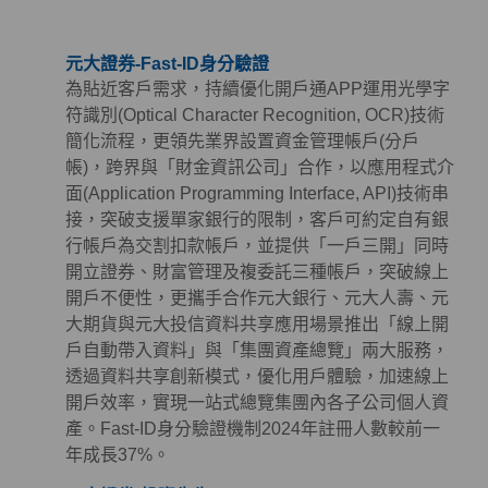
元大證券-Fast-ID身分驗證
為貼近客戶需求，持續優化開戶通APP運用光學字
符識別(Optical Character Recognition, OCR)技術
簡化流程，更領先業界設置資金管理帳戶(分戶
帳)，跨界與「財金資訊公司」合作，以應用程式介
面(Application Programming Interface, API)技術串
接，突破支援單家銀行的限制，客戶可約定自有銀
行帳戶為交割扣款帳戶，並提供「一戶三開」同時
開立證券、財富管理及複委託三種帳戶，突破線上
開戶不便性，更攜手合作元大銀行、元大人壽、元
大期貨與元大投信資料共享應用場景推出「線上開
戶自動帶入資料」與「集團資產總覽」兩大服務，
透過資料共享創新模式，優化用戶體驗，加速線上
開戶效率，實現一站式總覽集團內各子公司個人資
產。Fast-ID身分驗證機制2024年註冊人數較前一
年成長37%。