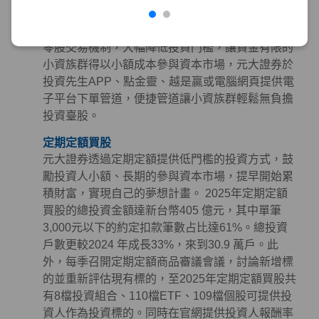
零股交易
金管會於2020年10月開放盤中零股交易並保留盤後
零股交易機制，大幅降低投資門檻，讓資金有限的
小資族群得以小額成本參與資本市場，元大證券於
投資先生APP、點金靈、越是贏或電腦網頁提供電
子平台下單管道，便捷管道讓小資族群輕鬆無負擔
投資臺股。
定期定額買股
元大證券透過定期定額提供低門檻的投資方式，鼓
勵投資人小額、長期的參與資本市場，提早開始累
積財富，實現自己的夢想計畫。 2025年定期定額
買股的總投資金額達新台幣405 億元，其中單筆
3,000元以下的約定扣款筆數占比達61%。總投資
戶數更較2024 年成長33%，來到30.9 萬戶。此
外，每季召開定期定額商品審議會議，討論新增標
的並重新評估現有標的，至2025年定期定額買股共
有8檔投資組合、110檔ETF、109檔個股可提供投
資人作為投資標的。同時在官網提供投資人報酬率