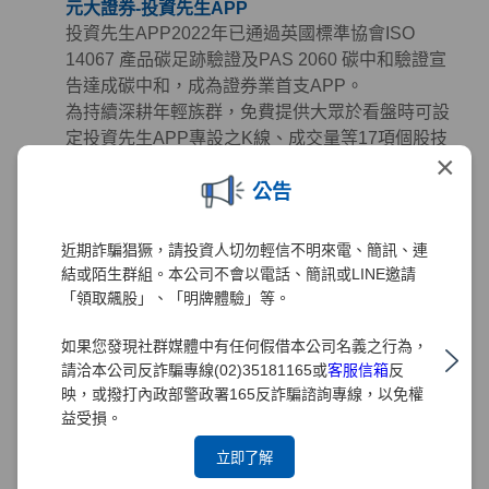
元大證券-投資先生APP
投資先生APP2022年已通過英國標準協會ISO
14067 產品碳足跡驗證及PAS 2060 碳中和驗證宣
告達成碳中和，成為證券業首支APP。
為持續深耕年輕族群，免費提供大眾於看盤時可設
定投資先生APP專設之K線、成交量等17項個股技
×
術指標參數進行盤勢分析，且針對客戶提供AI智能
公告
選股、投資策略設定及即時監控，捷徑客製化功能
可設計個人專屬頁面，並連結元大投顧研究報告，
協助客戶全面掌握投資資訊，集選股、看盤、下單
近期詐騙猖獗，請投資人切勿輕信不明來電、簡訊、連
功能於一身，簡化投資流程提升客戶體驗，持續努
結或陌生群組。本公司不會以電話、簡訊或LINE邀請
力推動「股市年輕化」，打造零時差隨身投資顧
「領取飆股」、「明牌體驗」等。
問。
如果您發現社群媒體中有任何假借本公司名義之行為，
元大證券持續精進投資先生APP功能開發，2025年
請洽本公司反詐騙專線(02)35181165或
客服信箱
反
推出「投資先生2.0」串連開戶、交易與投後管理，
映，或撥打內政部警政署165反詐騙諮詢專線，以免權
打造一站式行動投資平台，同時兼顧普惠金融與永
益受損。
續價值，透過小額、數位、自動化服務降低門檻並
立即了解
落實減碳。