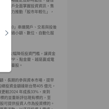
、投資策略設定及即時監控，捷徑
協助客戶全面掌握投資資訊，集
持續努力推動「股市年輕化」，
資先生2.0」串連開戶、交易與投後
值，透過小額、數位、自動化服
易機制，大幅降低投資門檻，讓資金
先生APP、點金靈、越是贏或電
擔投資臺股。
額、長期的參與資本市場，提早
總投資金額達新台幣405 億元，
更較2024 年成長33%，來到
增標的並重新評估現有標的，至
9檔個股可提供投資人作為投資標的。