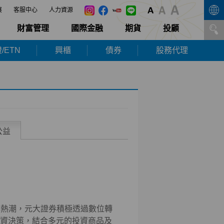
展
客服中心
人力資源
財富管理
國際金融
期貨
投顧
/ETN
興櫃
債券
股務代理
公益
濟熱潮，元大證券積極透過數位轉
投資決策，結合多元的投資商品及