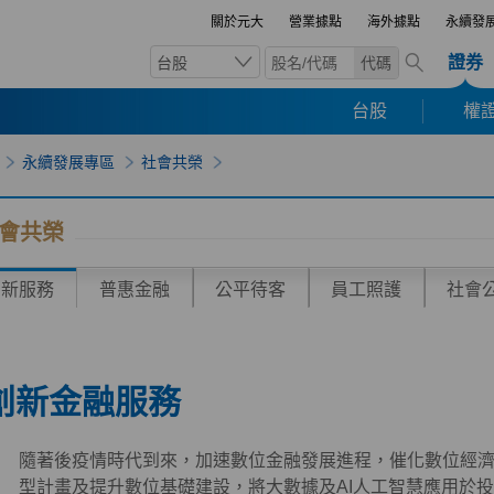
關於元大
營業據點
海外據點
永續發
證券
台股
代碼
台股
權證
永續發展專區
社會共榮
會共榮
創新服務
普惠金融
公平待客
員工照護
社會
創新金融服務
隨著後疫情時代到來，加速數位金融發展進程，催化數位經
型計畫及提升數位基礎建設，將大數據及AI人工智慧應用於