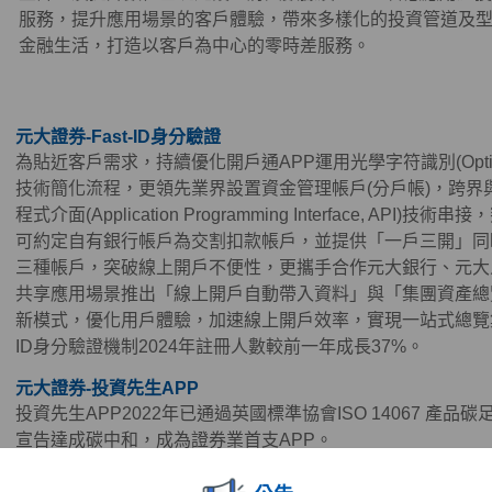
服務，提升應用場景的客戶體驗，帶來多樣化的投資管道及
金融生活，打造以客戶為中心的零時差服務。
元大證券-Fast-ID身分驗證
為貼近客戶需求，持續優化開戶通APP運用光學字符識別(Optical Chara
技術簡化流程，更領先業界設置資金管理帳戶(分戶帳)，跨界
程式介面(Application Programming Interface, A
可約定自有銀行帳戶為交割扣款帳戶，並提供「一戶三開」同
三種帳戶，突破線上開戶不便性，更攜手合作元大銀行、元大
共享應用場景推出「線上開戶自動帶入資料」與「集團資產總
新模式，優化用戶體驗，加速線上開戶效率，實現一站式總覽集
ID身分驗證機制2024年註冊人數較前一年成長37%。
元大證券-投資先生APP
投資先生APP2022年已通過英國標準協會ISO 14067 產品碳足
宣告達成碳中和，成為證券業首支APP。
為持續深耕年輕族群，免費提供大眾於看盤時可設定投資先生A