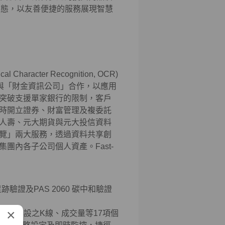
型態，以友善便捷的服務展現智慧
cter Recognition, OCR)
與「財金資訊公司」合作，以應用
PI)技術串接，突破支援單家銀行的限制，客戶
時開立證券、財富管理及複委託
人壽、元大期貨與元大投信資料
覽」兩大服務，透過資料共享創
團內各子公司個人資產。Fast-
跡驗證及PAS 2060 碳中和驗證
×
PP專設之K線、成交量等17項個