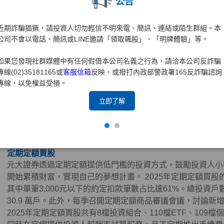
股技術指標參數進行盤勢分析，且針對客戶提供AI智能選股
公告
客製化功能可設計個人專屬頁面，並連結元大投顧研究報告，
選股、看盤、下單功能於一身，簡化投資流程提升客戶體驗，
近期詐騙猖獗，請投資人切勿輕信不明來電、簡訊、連結或陌生群組。本
打造零時差隨身投資顧問。
公司不會以電話、簡訊或LINE邀請「領取飆股」、「明牌體驗」等。
元大證券持續精進投資先生APP功能開發，2025年推出「投
如果您發現社群媒體中有任何假借本公司名義之行為，請洽本公司反詐騙
管理，打造一站式行動投資平台，同時兼顧普惠金融與永續價
專線(02)35181165或
客服信箱
反映，或撥打內政部警政署165反詐騙諮詢
務降低門檻並落實減碳。
專線，以免權益受損。
零股交易
立即了解
金管會於2020年10月開放盤中零股交易並保留盤後零股交
有限的小資族群得以小額成本參與資本市場，元大證券於投資
腦網頁提供電子平台下單管道，便捷管道讓小資族群輕鬆無負
定期定額買股
元大證券透過定期定額提供低門檻的投資方式，鼓勵投資人小
開始累積財富，實現自己的夢想計畫。 2025年定期定額買股的
其中單筆3,000元以下的約定扣款筆數占比達61%。總投資戶數
30.9 萬戶。此外，每季召開定期定額商品審議會議，討論新
2025年定期定額買股共有8檔投資組合、110檔ETF、10