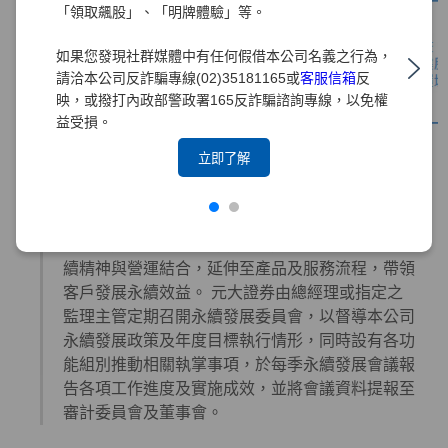
「領取飆股」、「明牌體驗」等。
如果您發現社群媒體中有任何假借本公司名義之行為，
請洽本公司反詐騙專線(02)35181165或
客服信箱
反
映，或撥打內政部警政署165反詐騙諮詢專線，以免權
益受損。
立即了解
永續經營推動
元大證券由總經理親自參與元大金控綠色產品小組
會議，遵循金控層級的投資與融資綠色政策，將永
續精神與營運結合，延伸至產品及服務流程，帶領
客戶發展永續效益。 元大證券由總經理或指定之
監理主管定期召開永續發展委員會，以督導本公司
永續發展政策及年度目標執行情形，同時設有各功
能組別推動相關執掌事項，於每季永續發展會議報
告各項工作進度及實施成效，並將會議資料提報至
審計委員會及董事會。