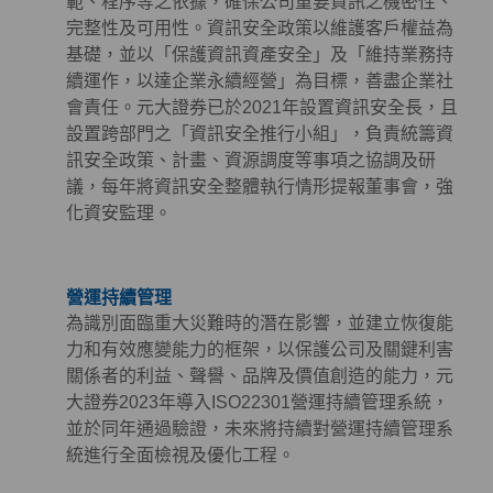
範、程序等之依據，確保公司重要資訊之機密性、
完整性及可用性。資訊安全政策以維護客戶權益為
基礎，並以「保護資訊資產安全」及「維持業務持
續運作，以達企業永續經營」為目標，善盡企業社
會責任。元大證券已於2021年設置資訊安全長，且
設置跨部門之「資訊安全推行小組」，負責統籌資
訊安全政策、計畫、資源調度等事項之協調及研
議，每年將資訊安全整體執行情形提報董事會，強
化資安監理。
營運持續管理
為識別面臨重大災難時的潛在影響，並建立恢復能
力和有效應變能力的框架，以保護公司及關鍵利害
關係者的利益、聲譽、品牌及價值創造的能力，元
大證券2023年導入ISO22301營運持續管理系統，
並於同年通過驗證，未來將持續對營運持續管理系
統進行全面檢視及優化工程。