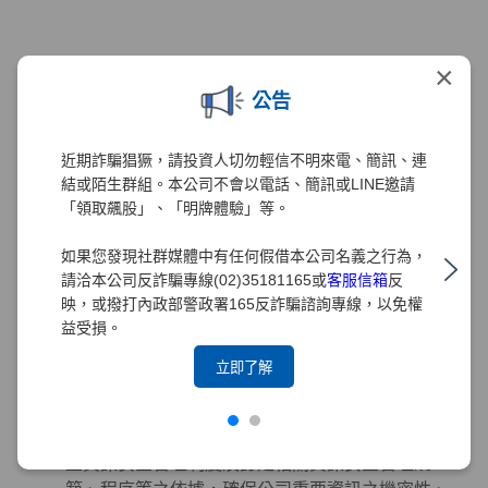
智慧財產權管理
×
為強化元大證券對智慧管理財產的重視與保護，元
公告
大證券2020年已訂定「智慧財產權管理要點」、
「專利管理細則」與「商標權管理細則」。為配合
近期詐騙猖獗，請投資人切勿輕信不明來電、簡訊、連
元大金控政策，2021年導入台灣智慧財產管理系統
結或陌生群組。本公司不會以電話、簡訊或LINE邀請
(TIPS)，並訂定及修正相關規章，以建置有效之管
「領取飆股」、「明牌體驗」等。
理機制。為求管理制度之完備，本公司積極設立智
慧財產管理小組以負責相關管理工作，2021年12月
如果您發現社群媒體中有任何假借本公司名義之行為，
已取得TIPS(A級)認證，2022年及2024年分別取得
請洽本公司反詐騙專線(02)35181165或
客服信箱
反
TIPS(A級)再認證。
映，或撥打內政部警政署165反詐騙諮詢專線，以免權
益受損。
立即了解
資訊安全管理
董事會為元大證券資訊安全管理之最高決策單位，
元大證券之「資訊安全政策」由董事會核定，為建
立資訊安全管理制度及訂定相關資訊安全管理規