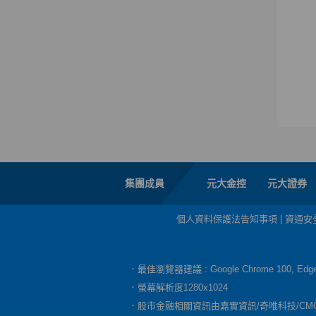
集團成員
元大金控
元大證券
個人資料保護法告知事項
|
資通安
．最佳瀏覽器建議 : Google Chrome 100, E
．螢幕解析度1280x1024
．股市金融相關資訊由嘉實資訊/奇唯科技/CM