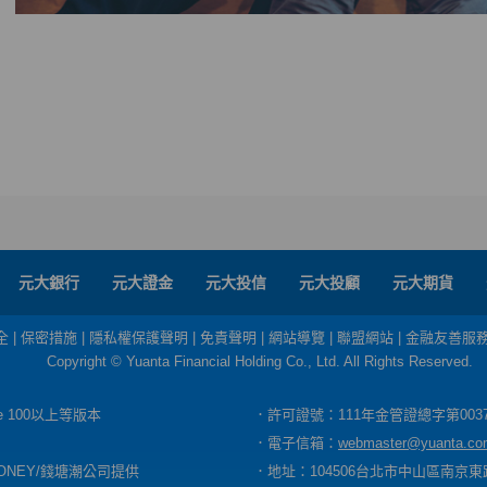
元大銀行
元大證金
元大投信
元大投顧
元大期貨
全
|
保密措施
|
隱私權保護聲明
|
免責聲明
|
網站導覽
|
聯盟網站
|
金融友善服
Copyright © Yuanta Financial Holding Co., Ltd. All Rights Reserved.
dge 100以上等版本
．許可證號：111年金管證總字第003
．電子信箱：
webmaster@yuanta.co
ONEY/錢塘潮公司提供
．地址：104506台北市中山區南京東路