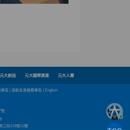
元大創投
元大國際資產
元大人壽
務專區
|
高齡友善服務專區
|
English
7號
m
三段219號11樓