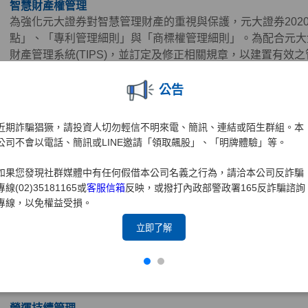
智慧財產權管理
為強化元大證券對智慧管理財產的重視與保護，元大證券202
點」、「專利管理細則」與「商標權管理細則」。為配合元大金
財產管理系統(TIPS)，並訂定及修正相關規章，以建置有效
本公司積極設立智慧財產管理小組以負責相關管理工作，2021年1
2022年及2024年分別取得TIPS(A級)再認證。
公告
近期詐騙猖獗，請投資人切勿輕信不明來電、簡訊、連結或陌生群組。本
資訊安全管理
公司不會以電話、簡訊或LINE邀請「領取飆股」、「明牌體驗」等。
董事會為元大證券資訊安全管理之最高決策單位，元大證券之
如果您發現社群媒體中有任何假借本公司名義之行為，請洽本公司反詐騙
定，為建立資訊安全管理制度及訂定相關資訊安全管理規範、
專線(02)35181165或
客服信箱
反映，或撥打內政部警政署165反詐騙諮詢
訊之機密性、完整性及可用性。資訊安全政策以維護客戶權益
專線，以免權益受損。
全」及「維持業務持續運作，以達企業永續經營」為目標，善
2021年設置資訊安全長，且設置跨部門之「資訊安全推行小
立即了解
畫、資源調度等事項之協調及研議，每年將資訊安全整體執行
理。