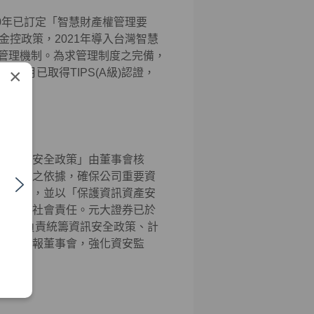
0年已訂定「智慧財產權管理要
控政策，2021年導入台灣智慧
之管理機制。為求管理制度之完備，
×
2月已取得TIPS(A級)認證，
「資訊安全政策」由董事會核
程序等之依據，確保公司重要資
為基礎，並以「保護資訊資產安
盡企業社會責任。元大證券已於
組」，負責統籌資訊安全政策、計
情形提報董事會，強化資安監