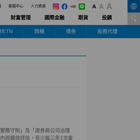
展
客服中心
人力資源
財富管理
國際金融
期貨
投顧
/ETN
興櫃
債券
股務代理
實務守則」及「證券商公司治理
內部績效評估，至少每三年1次委