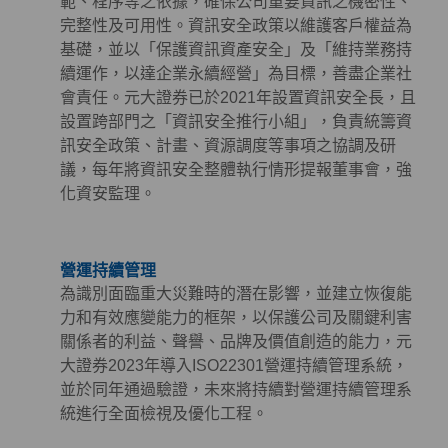
範、程序等之依據，確保公司重要資訊之機密性、
完整性及可用性。資訊安全政策以維護客戶權益為
基礎，並以「保護資訊資產安全」及「維持業務持
續運作，以達企業永續經營」為目標，善盡企業社
會責任。元大證券已於2021年設置資訊安全長，且
設置跨部門之「資訊安全推行小組」，負責統籌資
訊安全政策、計畫、資源調度等事項之協調及研
議，每年將資訊安全整體執行情形提報董事會，強
化資安監理。
營運持續管理
為識別面臨重大災難時的潛在影響，並建立恢復能
力和有效應變能力的框架，以保護公司及關鍵利害
關係者的利益、聲譽、品牌及價值創造的能力，元
大證券2023年導入ISO22301營運持續管理系統，
並於同年通過驗證，未來將持續對營運持續管理系
統進行全面檢視及優化工程。