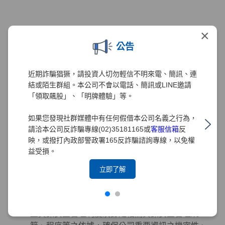
智慧財產權管理
×
為強化元大證券對智慧管理財產的重視與保護，元
公告
大證券2020年已訂定「智慧財產權管理要點」、
「專利管理細則」與「商標權管理細則」。為配合
近期詐騙猖獗，請投資人切勿輕信不明來電、簡訊、連
元大金控政策，2021年導入台灣智慧財產管理系統
結或陌生群組。本公司不會以電話、簡訊或LINE邀請
(TIPS)，並訂定及修正相關規章，以建置有效之管
「領取飆股」、「明牌體驗」等。
理機制。為求管理制度之完備，本公司積極設立智
慧財產管理小組以負責相關管理工作，2021年12月
如果您發現社群媒體中有任何假借本公司名義之行為，
已取得TIPS(A級)認證，2022年及2024年分別取得
請洽本公司反詐騙專線(02)35181165或
客服信箱
反
TIPS(A級)再認證。
映，或撥打內政部警政署165反詐騙諮詢專線，以免權
益受損。
立即了解
資訊安全管理
董事會為元大證券資訊安全管理之最高決策單位，
元大證券之「資訊安全政策」由董事會核定，為建
立資訊安全管理制度及訂定相關資訊安全管理規