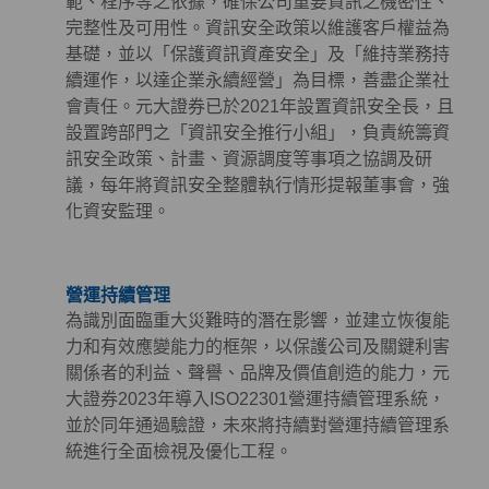
範、程序等之依據，確保公司重要資訊之機密性、
完整性及可用性。資訊安全政策以維護客戶權益為
基礎，並以「保護資訊資產安全」及「維持業務持
續運作，以達企業永續經營」為目標，善盡企業社
會責任。元大證券已於2021年設置資訊安全長，且
設置跨部門之「資訊安全推行小組」，負責統籌資
訊安全政策、計畫、資源調度等事項之協調及研
議，每年將資訊安全整體執行情形提報董事會，強
化資安監理。
營運持續管理
為識別面臨重大災難時的潛在影響，並建立恢復能
力和有效應變能力的框架，以保護公司及關鍵利害
關係者的利益、聲譽、品牌及價值創造的能力，元
大證券2023年導入ISO22301營運持續管理系統，
並於同年通過驗證，未來將持續對營運持續管理系
統進行全面檢視及優化工程。