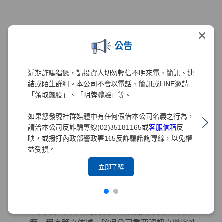
智慧財產權管理
×
為強化元大證券對智慧管理財產的重視與保護，元
公告
大證券2020年已訂定「智慧財產權管理要點」、
「專利管理細則」與「商標權管理細則」。為配合
近期詐騙猖獗，請投資人切勿輕信不明來電、簡訊、連
元大金控政策，2021年導入台灣智慧財產管理系統
結或陌生群組。本公司不會以電話、簡訊或LINE邀請
(TIPS)，並訂定及修正相關規章，以建置有效之管
「領取飆股」、「明牌體驗」等。
理機制。為求管理制度之完備，本公司積極設立智
慧財產管理小組以負責相關管理工作，2021年12月
如果您發現社群媒體中有任何假借本公司名義之行為，
已取得TIPS(A級)認證，2022年及2024年分別取得
請洽本公司反詐騙專線(02)35181165或
客服信箱
反
TIPS(A級)再認證。
映，或撥打內政部警政署165反詐騙諮詢專線，以免權
益受損。
立即了解
資訊安全管理
董事會為元大證券資訊安全管理之最高決策單位，
元大證券之「資訊安全政策」由董事會核定，為建
立資訊安全管理制度及訂定相關資訊安全管理規