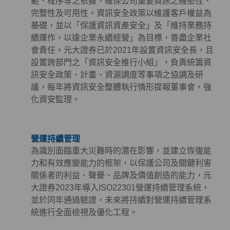
範、程序等之依據，確保公司重要資訊之機密性、
完整性及可用性。資訊安全政策以維護客戶權益為
基礎，並以「保護資訊資產安全」及「維持業務持
續運作，以達企業永續經營」為目標，善盡企業社
會責任。元大證券已於2021年設置資訊安全長，且
設置跨部門之「資訊安全推行小組」，負責統籌資
訊安全政策、計畫、資源調度等事項之協調及研
議，每年將資訊安全整體執行情形提報董事會，強
化資安監理。
營運持續管理
為識別面臨重大災難時的潛在影響，並建立恢復能
力和有效應變能力的框架，以保護公司及關鍵利害
關係者的利益、聲譽、品牌及價值創造的能力，元
大證券2023年導入ISO22301營運持續管理系統，
並於同年通過驗證，未來將持續對營運持續管理系
統進行全面檢視及優化工程。