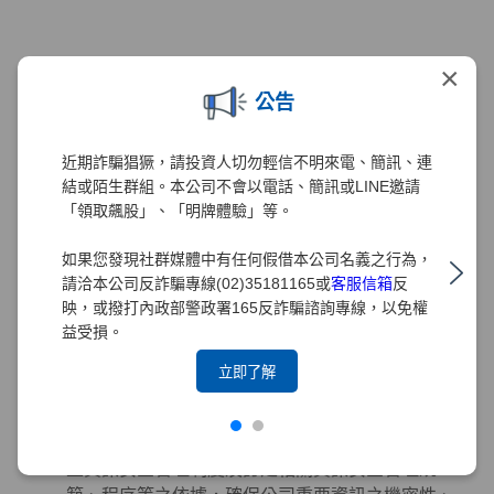
智慧財產權管理
×
為強化元大證券對智慧管理財產的重視與保護，元
公告
大證券2020年已訂定「智慧財產權管理要點」、
「專利管理細則」與「商標權管理細則」。為配合
近期詐騙猖獗，請投資人切勿輕信不明來電、簡訊、連
元大金控政策，2021年導入台灣智慧財產管理系統
結或陌生群組。本公司不會以電話、簡訊或LINE邀請
(TIPS)，並訂定及修正相關規章，以建置有效之管
「領取飆股」、「明牌體驗」等。
理機制。為求管理制度之完備，本公司積極設立智
慧財產管理小組以負責相關管理工作，2021年12月
如果您發現社群媒體中有任何假借本公司名義之行為，
已取得TIPS(A級)認證，2022年及2024年分別取得
請洽本公司反詐騙專線(02)35181165或
客服信箱
反
TIPS(A級)再認證。
映，或撥打內政部警政署165反詐騙諮詢專線，以免權
益受損。
立即了解
資訊安全管理
董事會為元大證券資訊安全管理之最高決策單位，
元大證券之「資訊安全政策」由董事會核定，為建
立資訊安全管理制度及訂定相關資訊安全管理規