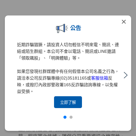
智慧財產權管理
×
為強化元大證券對智慧管理財產的重視與保護，元
公告
大證券2020年已訂定「智慧財產權管理要點」、
「專利管理細則」與「商標權管理細則」。為配合
近期詐騙猖獗，請投資人切勿輕信不明來電、簡訊、連
元大金控政策，2021年導入台灣智慧財產管理系統
結或陌生群組。本公司不會以電話、簡訊或LINE邀請
(TIPS)，並訂定及修正相關規章，以建置有效之管
「領取飆股」、「明牌體驗」等。
理機制。為求管理制度之完備，本公司積極設立智
慧財產管理小組以負責相關管理工作，2021年12月
如果您發現社群媒體中有任何假借本公司名義之行為，
已取得TIPS(A級)認證，2022年及2024年分別取得
請洽本公司反詐騙專線(02)35181165或
客服信箱
反
TIPS(A級)再認證。
映，或撥打內政部警政署165反詐騙諮詢專線，以免權
益受損。
立即了解
資訊安全管理
董事會為元大證券資訊安全管理之最高決策單位，
元大證券之「資訊安全政策」由董事會核定，為建
立資訊安全管理制度及訂定相關資訊安全管理規