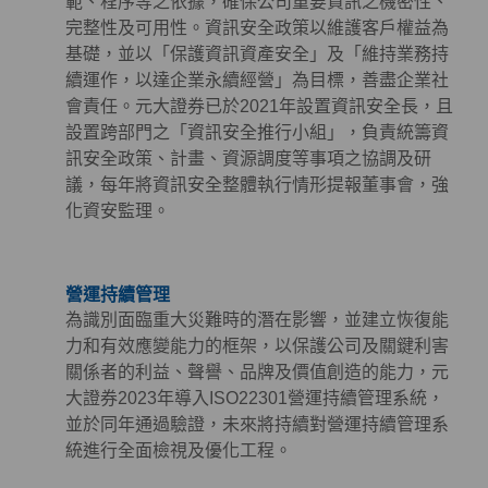
範、程序等之依據，確保公司重要資訊之機密性、
完整性及可用性。資訊安全政策以維護客戶權益為
基礎，並以「保護資訊資產安全」及「維持業務持
續運作，以達企業永續經營」為目標，善盡企業社
會責任。元大證券已於2021年設置資訊安全長，且
設置跨部門之「資訊安全推行小組」，負責統籌資
訊安全政策、計畫、資源調度等事項之協調及研
議，每年將資訊安全整體執行情形提報董事會，強
化資安監理。
營運持續管理
為識別面臨重大災難時的潛在影響，並建立恢復能
力和有效應變能力的框架，以保護公司及關鍵利害
關係者的利益、聲譽、品牌及價值創造的能力，元
大證券2023年導入ISO22301營運持續管理系統，
並於同年通過驗證，未來將持續對營運持續管理系
統進行全面檢視及優化工程。