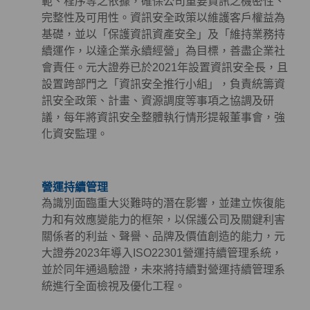
範、程序等之依據，確保公司重要資訊之機密性、
完整性及可用性。資訊安全政策以維護客戶權益為
基礎，並以「保護資訊資產安全」及「維持業務持
續運作，以達企業永續經營」為目標，善盡企業社
會責任。元大證券已於2021年設置資訊安全長，且
設置跨部門之「資訊安全推行小組」，負責統籌資
訊安全政策、計畫、資源調度等事項之協調及研
議，每年將資訊安全整體執行情形提報董事會，強
化資安監理。
營運持續管理
為識別面臨重大災難時的潛在影響，並建立恢復能
力和有效應變能力的框架，以保護公司及關鍵利害
關係者的利益、聲譽、品牌及價值創造的能力，元
大證券2023年導入ISO22301營運持續管理系統，
並於同年通過驗證，未來將持續對營運持續管理系
統進行全面檢視及優化工程。