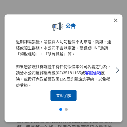
智慧財產權管理
×
為強化元大證券對智慧管理財產的重視與保護，元
公告
大證券2020年已訂定「智慧財產權管理要點」、
「專利管理細則」與「商標權管理細則」。為配合
近期詐騙猖獗，請投資人切勿輕信不明來電、簡訊、連
元大金控政策，2021年導入台灣智慧財產管理系統
結或陌生群組。本公司不會以電話、簡訊或LINE邀請
(TIPS)，並訂定及修正相關規章，以建置有效之管
「領取飆股」、「明牌體驗」等。
理機制。為求管理制度之完備，本公司積極設立智
慧財產管理小組以負責相關管理工作，2021年12月
如果您發現社群媒體中有任何假借本公司名義之行為，
已取得TIPS(A級)認證，2022年及2024年分別取得
請洽本公司反詐騙專線(02)35181165或
客服信箱
反
TIPS(A級)再認證。
映，或撥打內政部警政署165反詐騙諮詢專線，以免權
益受損。
立即了解
資訊安全管理
董事會為元大證券資訊安全管理之最高決策單位，
元大證券之「資訊安全政策」由董事會核定，為建
立資訊安全管理制度及訂定相關資訊安全管理規