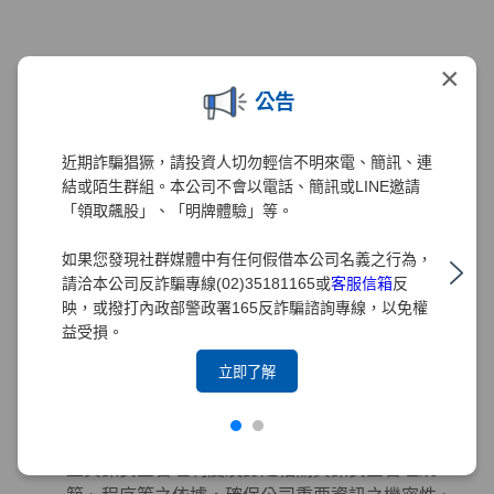
智慧財產權管理
×
為強化元大證券對智慧管理財產的重視與保護，元
公告
大證券2020年已訂定「智慧財產權管理要點」、
「專利管理細則」與「商標權管理細則」。為配合
近期詐騙猖獗，請投資人切勿輕信不明來電、簡訊、連
元大金控政策，2021年導入台灣智慧財產管理系統
結或陌生群組。本公司不會以電話、簡訊或LINE邀請
(TIPS)，並訂定及修正相關規章，以建置有效之管
「領取飆股」、「明牌體驗」等。
理機制。為求管理制度之完備，本公司積極設立智
慧財產管理小組以負責相關管理工作，2021年12月
如果您發現社群媒體中有任何假借本公司名義之行為，
已取得TIPS(A級)認證，2022年及2024年分別取得
請洽本公司反詐騙專線(02)35181165或
客服信箱
反
TIPS(A級)再認證。
映，或撥打內政部警政署165反詐騙諮詢專線，以免權
益受損。
立即了解
資訊安全管理
董事會為元大證券資訊安全管理之最高決策單位，
元大證券之「資訊安全政策」由董事會核定，為建
立資訊安全管理制度及訂定相關資訊安全管理規