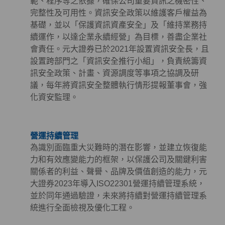
範、程序等之依據，確保公司重要資訊之機密性、
完整性及可用性。資訊安全政策以維護客戶權益為
基礎，並以「保護資訊資產安全」及「維持業務持
續運作，以達企業永續經營」為目標，善盡企業社
會責任。元大證券已於2021年設置資訊安全長，且
設置跨部門之「資訊安全推行小組」，負責統籌資
訊安全政策、計畫、資源調度等事項之協調及研
議，每年將資訊安全整體執行情形提報董事會，強
化資安監理。
營運持續管理
為識別面臨重大災難時的潛在影響，並建立恢復能
力和有效應變能力的框架，以保護公司及關鍵利害
關係者的利益、聲譽、品牌及價值創造的能力，元
大證券2023年導入ISO22301營運持續管理系統，
並於同年通過驗證，未來將持續對營運持續管理系
統進行全面檢視及優化工程。