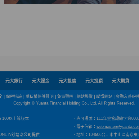
元大銀行
元大證金
元大投信
元大投顧
元大期貨
全
|
保密措施
|
隱私權保護聲明
|
免責聲明
|
網站導覽
|
聯盟網站
|
金融友善服
Copyright © Yuanta Financial Holding Co., Ltd. All Rights Reserved.
dge 100以上等版本
．許可證號：111年金管證總字第003
．電子信箱：
webmaster@yuanta.co
ONEY/錢塘潮公司提供
．地址：104506台北市中山區南京東路