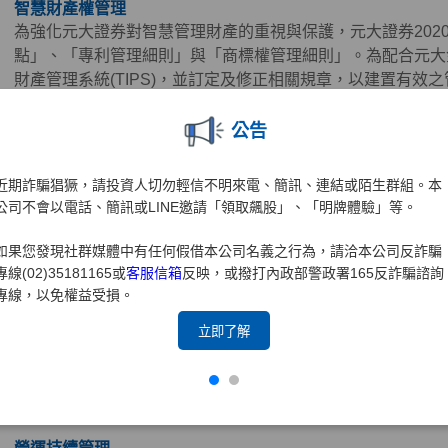
智慧財產權管理
為強化元大證券對智慧管理財產的重視與保護，元大證券202
點」、「專利管理細則」與「商標權管理細則」。為配合元大金
財產管理系統(TIPS)，並訂定及修正相關規章，以建置有效
本公司積極設立智慧財產管理小組以負責相關管理工作，2021年1
2022年及2024年分別取得TIPS(A級)再認證。
公告
近期詐騙猖獗，請投資人切勿輕信不明來電、簡訊、連結或陌生群組。本
資訊安全管理
公司不會以電話、簡訊或LINE邀請「領取飆股」、「明牌體驗」等。
董事會為元大證券資訊安全管理之最高決策單位，元大證券之
如果您發現社群媒體中有任何假借本公司名義之行為，請洽本公司反詐騙
定，為建立資訊安全管理制度及訂定相關資訊安全管理規範、
專線(02)35181165或
客服信箱
反映，或撥打內政部警政署165反詐騙諮詢
訊之機密性、完整性及可用性。資訊安全政策以維護客戶權益
專線，以免權益受損。
全」及「維持業務持續運作，以達企業永續經營」為目標，善
2021年設置資訊安全長，且設置跨部門之「資訊安全推行小
立即了解
畫、資源調度等事項之協調及研議，每年將資訊安全整體執行
理。