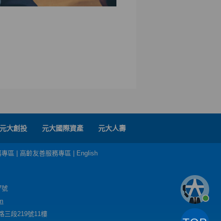
元大創投
元大國際資產
元大人壽
務專區
|
高齡友善服務專區
|
English
7號
m
三段219號11樓