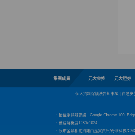
集團成員
元大金控
元大證券
個人資料保護法告知事項
|
資通安
．最佳瀏覽器建議 : Google Chrome 100, E
．螢幕解析度1280x1024
．股市金融相關資訊由嘉實資訊/奇唯科技/CM