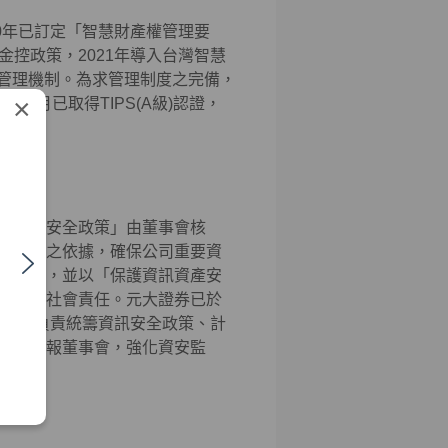
0年已訂定「智慧財產權管理要
控政策，2021年導入台灣智慧
之管理機制。為求管理制度之完備，
×
2月已取得TIPS(A級)認證，
「資訊安全政策」由董事會核
程序等之依據，確保公司重要資
為基礎，並以「保護資訊資產安
盡企業社會責任。元大證券已於
組」，負責統籌資訊安全政策、計
情形提報董事會，強化資安監