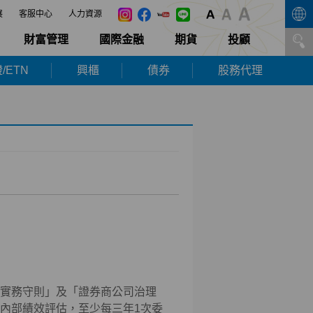
展
客服中心
人力資源
財富管理
國際金融
期貨
投顧
/ETN
興櫃
債券
股務代理
實務守則」及「證券商公司治理
內部績效評估，至少每三年1次委