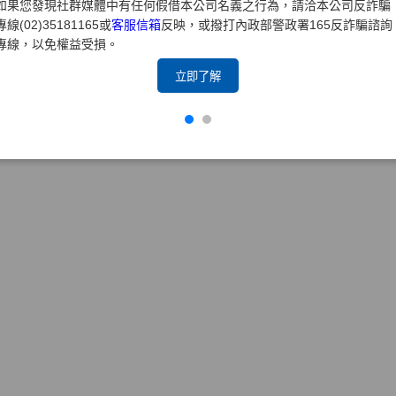
如果您發現社群媒體中有任何假借本公司名義之行為，請洽本公司反詐騙
專線(02)35181165或
客服信箱
反映，或撥打內政部警政署165反詐騙諮詢
專線，以免權益受損。
立即了解