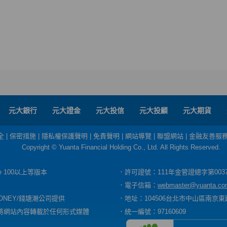
元大銀行
元大證金
元大投信
元大投顧
元大期貨
全
|
保密措施
|
隱私權保護聲明
|
免責聲明
|
網站導覽
|
聯盟網站
|
金融友善服
Copyright © Yuanta Financial Holding Co., Ltd. All Rights Reserved.
dge 100以上等版本
．許可證號：111年金管證總字第003
．電子信箱：
webmaster@yuanta.co
ONEY/錢塘潮公司提供
．地址：104506台北市中山區南京東路
將網站內容轉載於任何形式媒體
．統一編號：97160609