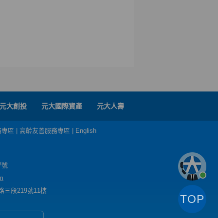
元大創投
元大國際資產
元大人壽
務專區
|
高齡友善服務專區
|
English
7號
m
三段219號11樓
TOP