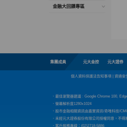
金融大回饋專區
集團成員
元大金控
元大證券
個人資料保護法告知事項
|
資通安
．最佳瀏覽器建議 : Google Chrome 100, E
．螢幕解析度1280x1024
．股市金融相關資訊由嘉實資訊/奇唯科技/CM
．未經元大證券股份有限公司授權同意，不得
．客戶服務專線：(02)2718-5886