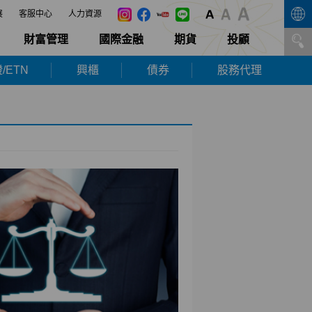
展
客服中心
人力資源
財富管理
國際金融
期貨
投顧
/ETN
興櫃
債券
股務代理