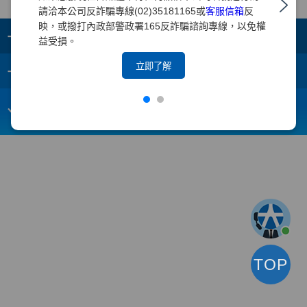
請洽本公司反詐騙專線(02)35181165或
客服信箱
反
映，或撥打內政部警政署165反詐騙諮詢專線，以免權
+
集團成員
益受損。
+
立即了解
重要須知
電子信箱：
webmaster@yuanta.com
客戶服務專線：(02)2718-5886
TOP