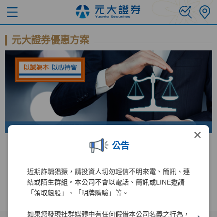
元大證券優惠方案
×
公告
錢進美股直達車 手續費免比價
台美股 全民投資慶
近期詐騙猖獗，請投資人切勿輕信不明來電、簡訊、連
結或陌生群組。本公司不會以電話、簡訊或LINE邀請
「領取飆股」、「明牌體驗」等。
如果您發現社群媒體中有任何假借本公司名義之行為，