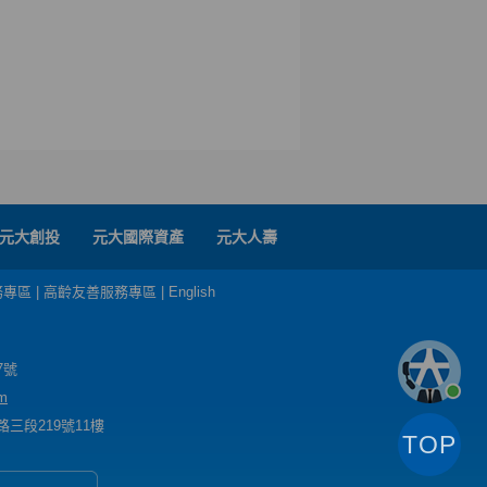
元大創投
元大國際資產
元大人壽
務專區
|
高齡友善服務專區
|
English
7號
m
三段219號11樓
TOP