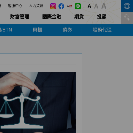
展
客服中心
人力資源
財富管理
國際金融
期貨
投顧
/ETN
興櫃
債券
股務代理