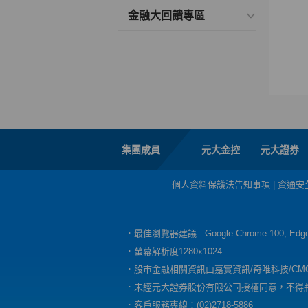
金融大回饋專區
集團成員
元大金控
元大證券
個人資料保護法告知事項
|
資通安
．最佳瀏覽器建議 : Google Chrome 100, E
．螢幕解析度1280x1024
．股市金融相關資訊由嘉實資訊/奇唯科技/CM
．未經元大證券股份有限公司授權同意，不得
．客戶服務專線：(02)2718-5886