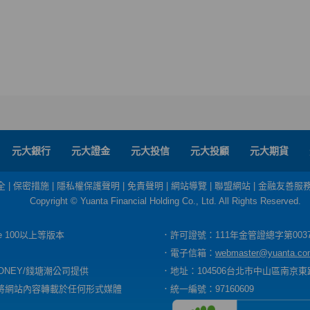
元大銀行
元大證金
元大投信
元大投顧
元大期貨
全
|
保密措施
|
隱私權保護聲明
|
免責聲明
|
網站導覽
|
聯盟網站
|
金融友善服
Copyright © Yuanta Financial Holding Co., Ltd. All Rights Reserved.
dge 100以上等版本
．許可證號：111年金管證總字第003
．電子信箱：
webmaster@yuanta.co
ONEY/錢塘潮公司提供
．地址：104506台北市中山區南京東路
將網站內容轉載於任何形式媒體
．統一編號：97160609