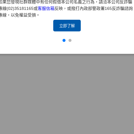
如果您發現社群媒體中有任何假借本公司名義之行為，請洽本公司反詐騙
專線(02)35181165或
客服信箱
反映，或撥打內政部警政署165反詐騙諮詢
專線，以免權益受損。
立即了解