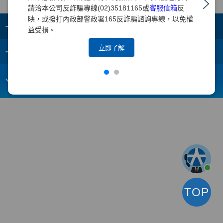
請洽本公司反詐騙專線(02)35181165或
客服信箱
反
映，或撥打內政部警政署165反詐騙諮詢專線，以免權
+
集團成員
益受損。
+
立即了解
重要須知
電子信箱：
webmaster@yuanta.com
客戶服務專線：(02)2718-5886
TOP