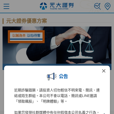
元大證券優惠方案
×
公告
錢進美股直達車 手續費免比價
台美股 全民投資慶
近期詐騙猖獗，請投資人切勿輕信不明來電、簡訊、連
結或陌生群組。本公司不會以電話、簡訊或LINE邀請
「領取飆股」、「明牌體驗」等。
如果您發現社群媒體中有任何假借本公司名義之行為，