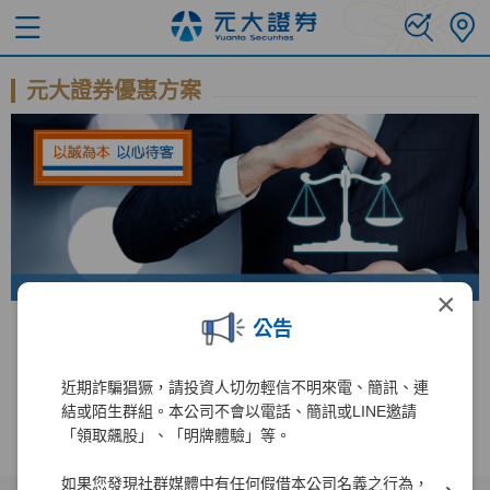
元大證券優惠方案
×
公告
錢進美股直達車 手續費免比價
台美股 全民投資慶
近期詐騙猖獗，請投資人切勿輕信不明來電、簡訊、連
結或陌生群組。本公司不會以電話、簡訊或LINE邀請
「領取飆股」、「明牌體驗」等。
如果您發現社群媒體中有任何假借本公司名義之行為，