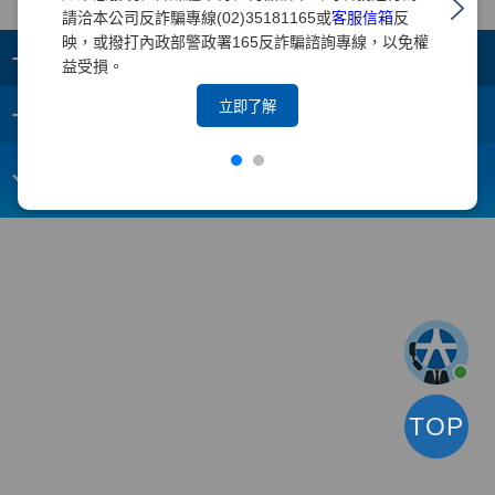
請洽本公司反詐騙專線(02)35181165或
客服信箱
反
映，或撥打內政部警政署165反詐騙諮詢專線，以免權
+
集團成員
益受損。
+
立即了解
重要須知
電子信箱：
webmaster@yuanta.com
客戶服務專線：(02)2718-5886
TOP