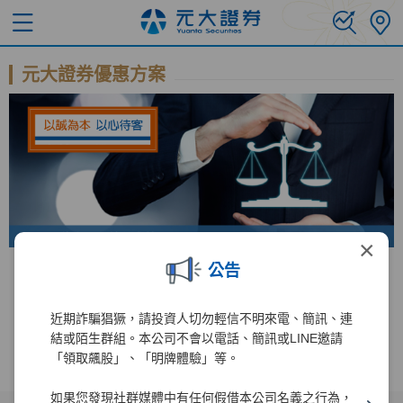
元大證券優惠方案
×
公告
錢進美股直達車 手續費免比價
台美股 全民投資慶
近期詐騙猖獗，請投資人切勿輕信不明來電、簡訊、連
結或陌生群組。本公司不會以電話、簡訊或LINE邀請
「領取飆股」、「明牌體驗」等。
如果您發現社群媒體中有任何假借本公司名義之行為，