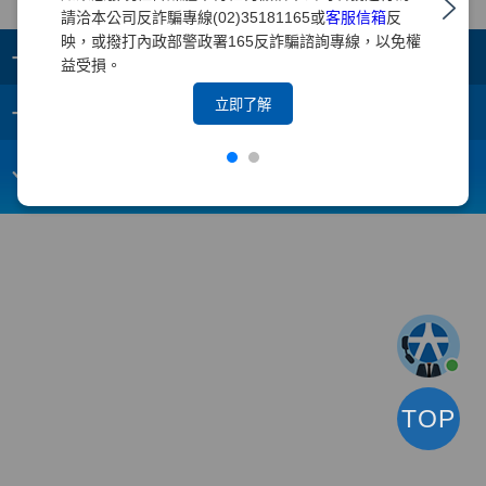
請洽本公司反詐騙專線(02)35181165或
客服信箱
反
映，或撥打內政部警政署165反詐騙諮詢專線，以免權
+
集團成員
益受損。
+
立即了解
重要須知
電子信箱：
webmaster@yuanta.com
客戶服務專線：(02)2718-5886
TOP