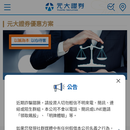
元大證券優惠方案
×
公告
錢進美股直達車 手續費免比價
台美股 全民投資慶
近期詐騙猖獗，請投資人切勿輕信不明來電、簡訊、連
結或陌生群組。本公司不會以電話、簡訊或LINE邀請
「領取飆股」、「明牌體驗」等。
如果您發現社群媒體中有任何假借本公司名義之行為，