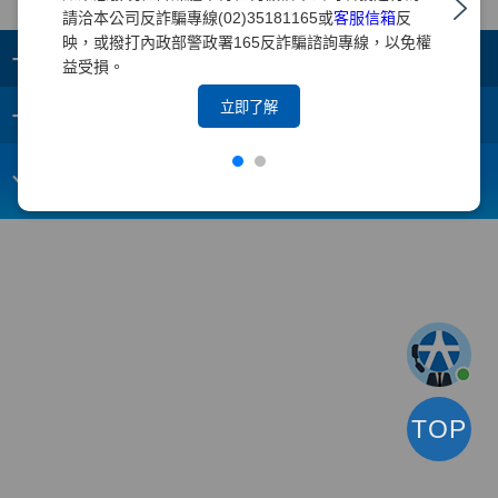
請洽本公司反詐騙專線(02)35181165或
客服信箱
反
映，或撥打內政部警政署165反詐騙諮詢專線，以免權
+
集團成員
益受損。
+
立即了解
重要須知
電子信箱：
webmaster@yuanta.com
客戶服務專線：(02)2718-5886
TOP