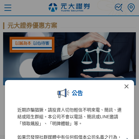
元大證券優惠方案
×
公告
錢進美股直達車 手續費免比價
台美股 全民投資慶
近期詐騙猖獗，請投資人切勿輕信不明來電、簡訊、連
結或陌生群組。本公司不會以電話、簡訊或LINE邀請
「領取飆股」、「明牌體驗」等。
如果您發現社群媒體中有任何假借本公司名義之行為，