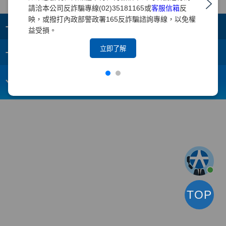
請洽本公司反詐騙專線(02)35181165或
客服信箱
反
映，或撥打內政部警政署165反詐騙諮詢專線，以免權
+
集團成員
益受損。
+
立即了解
重要須知
電子信箱：
webmaster@yuanta.com
客戶服務專線：(02)2718-5886
TOP