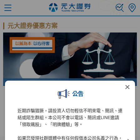
元大證券優惠方案
×
公告
錢進美股直達車 手續費免比價
台美股 全民投資慶
近期詐騙猖獗，請投資人切勿輕信不明來電、簡訊、連
結或陌生群組。本公司不會以電話、簡訊或LINE邀請
「領取飆股」、「明牌體驗」等。
如果您發現社群媒體中有任何假借本公司名義之行為，