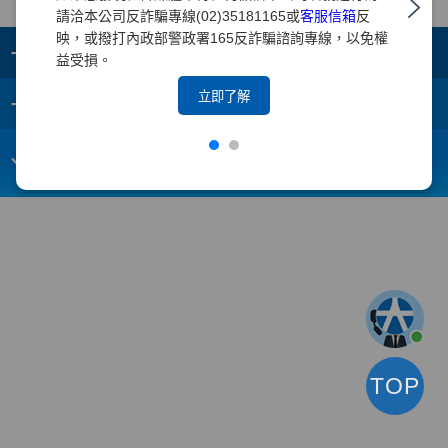
請洽本公司反詐騙專線(02)35181165或
客服信箱
反
映，或撥打內政部警政署165反詐騙諮詢專線，以免權
+
集團成員
益受損。
+
立即了解
重要須知
電子信箱：
webmaster@yuanta.com
客戶服務專線：(02)2718-5886
TOP